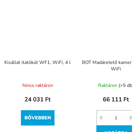
Kisállat itatókút WF1, WiFi, 4 l
BOT Madáretető kamer
WiFi
Nincs raktáron
Raktáron
(>5 db
24 031 Ft
66 111 Ft
BŐVEBBEN