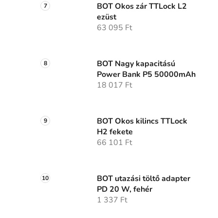
BOT Okos zár TTLock L2
ezüst
63 095 Ft
BOT Nagy kapacitású
Power Bank P5 50000mAh
18 017 Ft
BOT Okos kilincs TTLock
H2 fekete
66 101 Ft
BOT utazási töltő adapter
PD 20 W, fehér
1 337 Ft