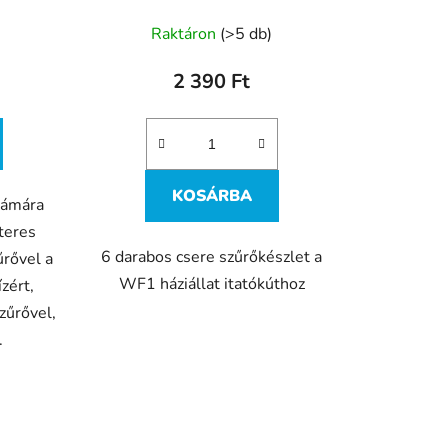
Raktáron
(>5 db)
2 390 Ft
KOSÁRBA
zámára
iteres
6 darabos csere szűrőkészlet a
rővel a
WF1 háziállat itatókúthoz
zért,
zűrővel,
.