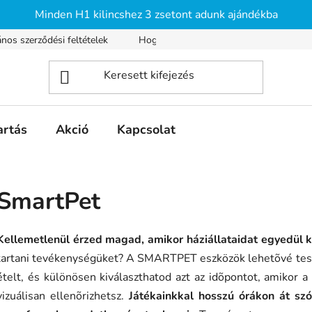
Minden H1 kilincshez 3 zsetont adunk ajándékba
ános szerződési feltételek
Hogyan vásárolhatsz?
Szállítás é
artás
Akció
Kapcsolat
SmartPet
Kellemetlenül érzed magad, amikor háziállataidat egyedül k
tartani tevékenységüket? A SMARTPET eszközök lehetõvé teszi
ételt, és különösen kiválaszthatod azt az idõpontot, amikor a
vizuálisan ellenõrizhetsz.
Játékainkkal hosszú órákon át sz