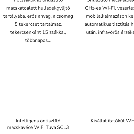
Pótzsákok az öntisztító
Öntisztító macskatoal
macskatoalett hulladékgyűjtő
GHz-es Wi-Fi, vezérlé
tartályába, erős anyag, a csomag
mobilalkalmazáson ker
5 tekercset tartalmaz,
automatikus tisztítás h
tekercsenként 15 zsákkal,
után, infravörös érzéke
többnapos...
Intelligens öntisztító
Kisállat itatókút WF
macskavécé WiFi Tuya SCL3