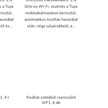
ett, 2,4
Öntisztító macskatoalett, 2,4
s a Tuya
GHz-es Wi-Fi, vezérlés a Tuya
esztül,
mobilalkalmazáson keresztül,
asználat
automatikus tisztítás használat
lő és...
után, négy súlyérzékelő, a...
1, 4 l
Kisállat szökőkút csereszűrő
WF1, 6 db