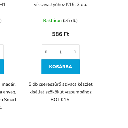
BH1
vízszivattyúhoz K15, 3 db.
)
Raktáron
(>5 db)
586 Ft
KOSÁRBA
i madár,
5 db csereszűrő szivacs készlet
a anyag,
kisállat szökőkút vízpumpához
ya Smart
BOT K15.
s.