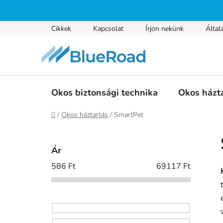
Ugrás
a
fő
Cikkek
Kapcsolat
Írjon nekünk
Által
tartalomhoz
Okos biztonsági technika
Okos házt
Kezdőlap
/
Okos háztartás
/
SmartPet
O
l
Ár
d
586
Ft
69117
Ft
a
l
s
ó
p