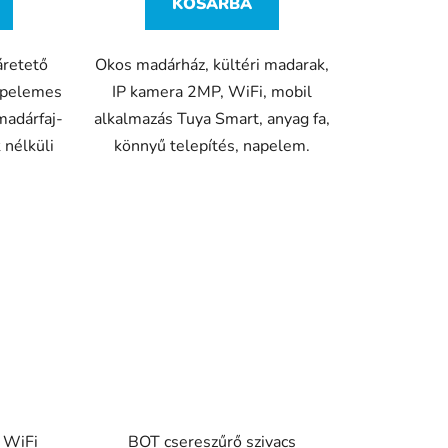
KOSÁRBA
áretető
Okos madárház, kültéri madarak,
napelemes
IP kamera 2MP, WiFi, mobil
madárfaj-
alkalmazás Tuya Smart, anyag fa,
 nélküli
könnyű telepítés, napelem.
 WiFi
BOT csereszűrő szivacs