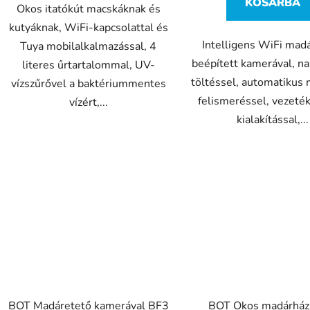
KOSÁRBA
Okos itatókút macskáknak és
kutyáknak, WiFi-kapcsolattal és
Intelligens WiFi mad
Tuya mobilalkalmazással, 4
beépített kamerával, 
literes űrtartalommal, UV-
töltéssel, automatikus 
vízszűrővel a baktériummentes
felismeréssel, vezeték
vízért,...
kialakítással,...
BOT Madáretető kamerával BF3
BOT Okos madárház