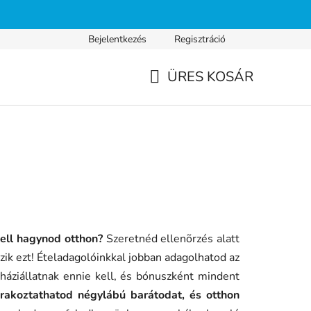
Bejelentkezés
Regisztráció
s fizetés
Gyakran ismételt kérdések
Adatvédelmi nyilatkozat
ÜRES KOSÁR
KOSÁR
ell hagynod otthon?
Szeretnéd ellenõrzés alatt
k ezt! Ételadagolóinkkal jobban adagolhatod az
 háziállatnak ennie kell, és bónuszként mindent
órakoztathatod négylábú barátodat, és otthon