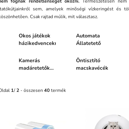
nem fognak rendetlenséget okozni.
Természetesen nem s
itatókútjainkról sem, amelyek minõségi vízkeringést és t
köszönhetõen. Csak rajtad múlik, mit választasz.
Okos játékok
Automata
házikedvenceknek
Állatetető
Kamerás
Öntisztító
madáretetők
macskavécék
és madárházak
Oldal
1
/
2
- összesen
40
termék
T
e
r