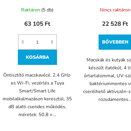
Raktáron
(5 db)
Nincs raktáron
63 105 Ft
22 528 Ft
BŐVEBBEN
KOSÁRBA
Macskák és kutyák s
készült itatókút, 4 l
Öntisztító macskavécé, 2,4 GHz-
űrtartalommal, UV-szű
es Wi-Fi, vezérlés a Tuya
baktériummentes ví
Smart/Smart Life
cserélhető aktívszén-s
mobilalkalmazáson keresztül, 35
rozsdamentes..
dB alatti csendes működés,
méretek: 50,8 ×...