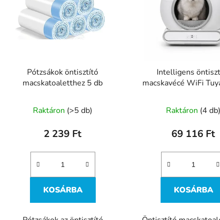
m
é
k
e
k
l
Pótzsákok öntisztító
Intelligens öntisz
macskatoaletthez 5 db
macskavécé WiFi Tuy
s
t
Raktáron
(>5 db)
Raktáron
(4 db
á
2 239 Ft
69 116 Ft
a
KOSÁRBA
KOSÁRBA