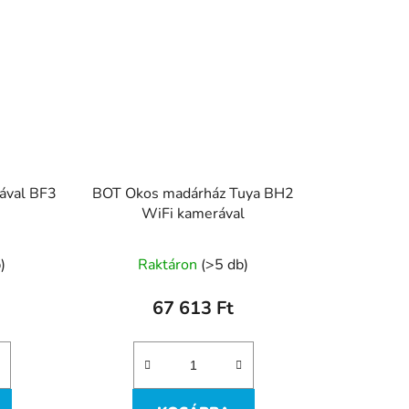
ával BF3
BOT Okos madárház Tuya BH2
WiFi kamerával
)
Raktáron
(>5 db)
67 613 Ft