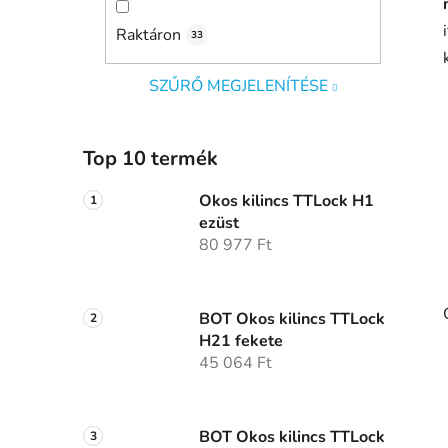
a
Raktáron
33
n
e
SZŰRŐ MEGJELENÍTÉSE
l
Top 10 termék
Okos kilincs TTLock H1
ezüst
80 977 Ft
BOT Okos kilincs TTLock
H21 fekete
45 064 Ft
BOT Okos kilincs TTLock