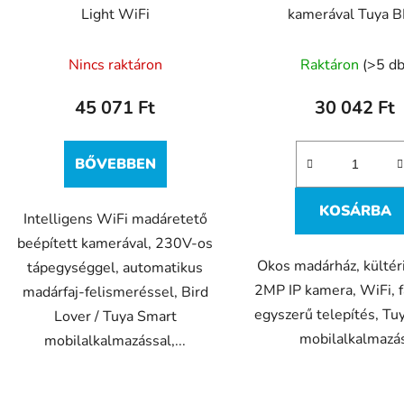
Light WiFi
kamerával Tuya 
Nincs raktáron
Raktáron
(>5 db
45 071 Ft
30 042 Ft
BŐVEBBEN
KOSÁRBA
Intelligens WiFi madáretető
beépített kamerával, 230V-os
Okos madárház, kültér
tápegységgel, automatikus
2MP IP kamera, WiFi, f
madárfaj-felismeréssel, Bird
egyszerű telepítés, Tu
Lover / Tuya Smart
mobilalkalmazá
mobilalkalmazással,...