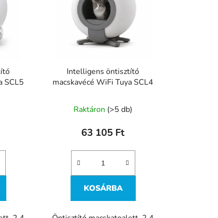
e
k
r
e
n
d
tító
Intelligens öntisztító
e
a SCL5
macskavécé WiFi Tuya SCL4
z
é
)
Raktáron
(>5 db)
s
e
63 105 Ft
KOSÁRBA