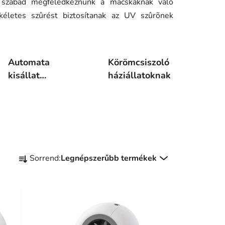
zabad megfeledkeznünk a macskáknak való
ökéletes szûrést biztosítanak az UV szûrõnek
Automata
Körömcsiszoló
kisállat
háziállatoknak
szökőkút
T
Sorrend:
Legnépszerűbb termékek
e
r
m
é
k