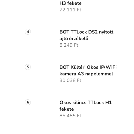
H3 fekete
72 111 Ft
BOT TTLock DS2 nyitott
ajtó érzékelő
8 249 Ft
i
BOT Kültéri Okos IP/WiFi
kamera A3 napelemmel
j
30 038 Ft
Okos kilincs TTLock H1
fekete
85 485 Ft