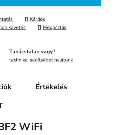
tatás
Kérdés
on követés
Megosztás
Tanácstalan vagy?
technikai segítséget nyújtunk
ciók
Értékelés
T
BF2 WiFi