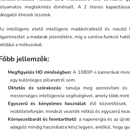
folyamatos megtekintés élményét. A 2 literes kapacitássa
látogatói éhesek lesznek.
Az intelligens etető intelligens madárérzékelő és riasztó 
figyelmeztet a madarak jelenlétére, míg a sziréna funkció haté
például a mókusokat.
Főbb jellemzők:
Megfigyelés HD minőségben
: A 1080P-s kamerával mind
egy különleges pillanatról sem.
Oktatás és szórakozás
: tanulja meg azonosítani és
mesterséges intelligencia segítségével, amely több mint 
Egyszerű és kényelmes használat
: élő közvetítések,
mobiltelefonján, mindezt vezeték nélkül és egyszerű kez
Környezetbarát és fenntartható
: a napenergia és az újra
adagoló mindig használatra kész legyen, anélkül, hogy gya