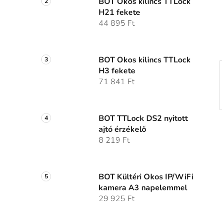
p
BOT Okos kilincs TTLock
H21 fekete
a
44 895 Ft
n
e
l
BOT Okos kilincs TTLock
H3 fekete
71 841 Ft
BOT TTLock DS2 nyitott
ajtó érzékelő
8 219 Ft
BOT Kültéri Okos IP/WiFi
kamera A3 napelemmel
29 925 Ft