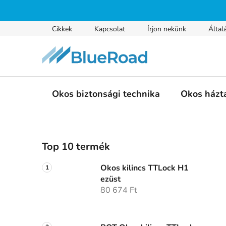
Ugrás
a
fő
Cikkek
Kapcsolat
Írjon nekünk
Által
tartalomhoz
Okos biztonsági technika
Okos házt
O
Top 10 termék
l
d
Okos kilincs TTLock H1
a
ezüst
l
80 674 Ft
s
ó