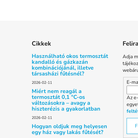
L
á
Cikkek
Felir
b
l
Használható okos termosztát
Adja m
é
kandalló és gázkazán
tájéko
kombinációjánál, illetve
c
webáru
társasházi fűtésnél?
E-ma
2026-02-11
Miért nem reagál a
termosztát 0,1 °C-os
Az e
változásokra – avagy a
egye
hiszterézis a gyakorlatban
felté
2026-02-11
Hogyan oldjuk meg helyesen
F
egy ház vagy lakás fűtését?