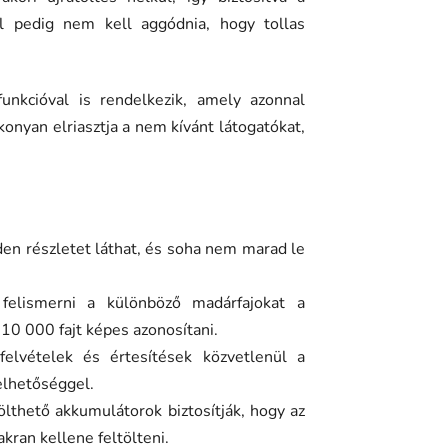
l pedig nem kell aggódnia, hogy tollas
funkcióval is rendelkezik, amely azonnal
konyan elriasztja a nem kívánt látogatókat,
en részletet láthat, és soha nem marad le
 felismerni a különböző madárfajokat a
10 000 fajt képes azonosítani.
 felvételek és értesítések közvetlenül a
elhetőséggel.
tölthető akkumulátorok biztosítják, hogy az
kran kellene feltölteni.