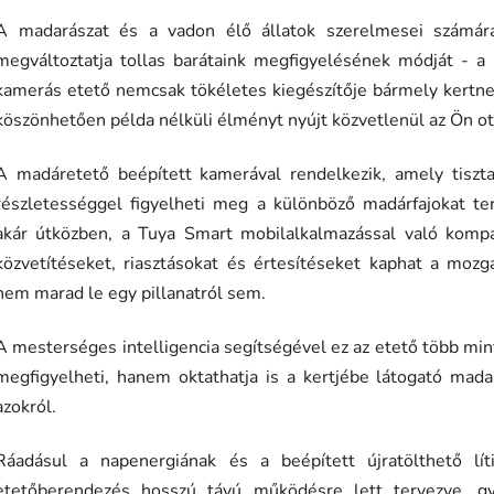
A madarászat és a vadon élő állatok szerelmesei számára 
megváltoztatja tollas barátaink megfigyelésének módját -
kamerás etető nemcsak tökéletes kiegészítője bármely kertne
köszönhetően példa nélküli élményt nyújt közvetlenül az Ön o
A madáretető beépített kamerával rendelkezik, amely tiszt
részletességgel figyelheti meg a különböző madárfajokat t
akár útközben, a Tuya Smart mobilalkalmazással való kompati
közvetítéseket, riasztásokat és értesítéseket kaphat a mozg
nem marad le egy pillanatról sem.
A mesterséges intelligencia segítségével ez az etető több min
megfigyelheti, hanem oktathatja is a kertjébe látogató mad
azokról.
Ráadásul a napenergiának és a beépített újratölthető l
etetőberendezés hosszú távú működésre lett tervezve, gyak