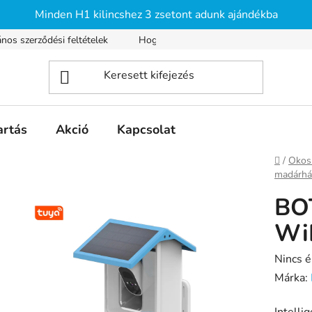
Minden H1 kilincshez 3 zsetont adunk ajándékba
ános szerződési feltételek
Hogyan vásárolhatsz?
Szállítás é
artás
Akció
Kapcsolat
Kezdől
/
Okos 
madárhá
BO
WiF
A
Nincs é
termék
Márka:
átlagos