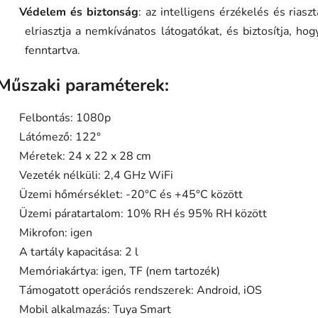
Védelem és biztonság
: az intelligens érzékelés és rias
elriasztja a nemkívánatos látogatókat, és biztosítja, ho
fenntartva.
Műszaki paraméterek:
Felbontás: 1080p
Látómező: 122°
Méretek: 24 x 22 x 28 cm
Vezeték nélküli: 2,4 GHz WiFi
Üzemi hőmérséklet: -20°C és +45°C között
Üzemi páratartalom: 10% RH és 95% RH között
Mikrofon: igen
A tartály kapacitása: 2 l
Memóriakártya: igen, TF (nem tartozék)
Támogatott operációs rendszerek: Android, iOS
Mobil alkalmazás: Tuya Smart