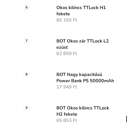
Okos kilincs TTLock H1
fekete
85 165 Ft
BOT Okos zár TTLock L2
ezüst
62 859 Ft
BOT Nagy kapacitású
Power Bank P5 50000mAh
17 949 Ft
BOT Okos kilincs TTLock
H2 fekete
65 853 Ft