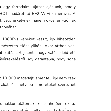
egy forradalmi újítást ajánlunk, amely
 a BOT madáretető BF2 WiFi kamerával. A
k vagy erkélynek, hanem okos funkcióinak
tthonában.
a 1080P-s képeket készít, így hihetetlen
ermészetes élőhelyükön. Akár otthon van,
bilitás azt jelenti, hogy valós idejű élő
ásérzékelésről, így garantálva, hogy soha
t 10 000 madárfajt ismer fel, így nem csak
arakat, és mélyebb ismereteket szerezhet
ítiumakkumulátornak köszönhetően ez az
ori újratöltés nélkül, így biztosítva a