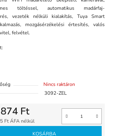
igens WiFi madáretető beépített kamerával,
ése
emes töltéssel,
automatikus madárfaj-
erés, vezeték nélküli kialakítás, Tuya Smart
lkalmazás, mozgásérzékelési értesítés, valós
vitel, felvétel.
t:
tőség
Nincs raktáron
3092-ZEL
 874 Ft
5 Ft ÁFA nélkül
gár:
KOSÁRBA