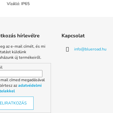
Vízálló: IP65
atkozás hírlevélre
Kapcsolat
eg az e-mail címét, és mi
info
@
blueroad.hu
ztatást küldünk
házunk új termékeiről.
il
-mail címed megadásával
tértesz az
adatvédelmi
telekkel
ELIRATKOZÁS