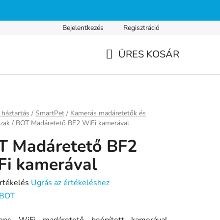
Bejelentkezés
Regisztráció
s fizetés
Gyakran ismételt kérdések
Adatvédelmi nyilatkozat
ÜRES KOSÁR
KOSÁR
ap
háztartás
/
SmartPet
/
Kamerás madáretetők és
zak
/
BOT Madáretető BF2 WiFi kamerával
T Madáretető BF2
i kamerával
rtékelés
Ugrás az értékeléshez
BOT