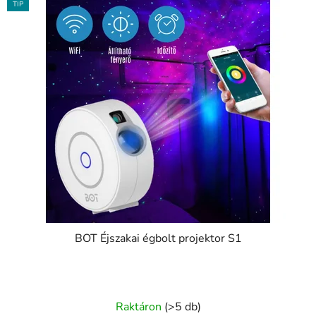
TIP
BOT Éjszakai égbolt projektor S1
A
Raktáron
(>5 db)
termék