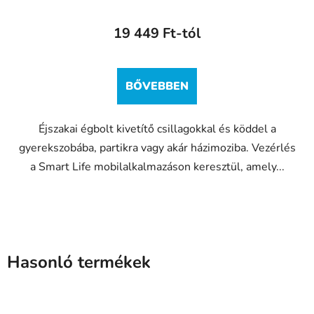
átlagos
19 449 Ft-tól
értékelése
5-
ből
BŐVEBBEN
5,0
csillag.
Éjszakai égbolt kivetítő csillagokkal és köddel a
gyerekszobába, partikra vagy akár házimoziba. Vezérlés
a Smart Life mobilalkalmazáson keresztül, amely...
Hasonló termékek