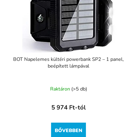
BOT Napelemes kültéri powerbank SP2 – 1 panel,
beépített lámpával
Raktáron
(>5 db)
5 974 Ft-tól
BŐVEBBEN