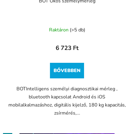
BOT Okos személymérleg
Raktáron
(>5 db)
6 723 Ft
BŐVEBBEN
BOTIntelligens személyi diagnosztikai mérleg ,
bluetooth kapcsolat Android és iOS
mobilalkalmazáshoz, digitális kijelző, 180 kg kapacitás,
zsírmérés,...