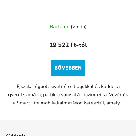
A
Raktáron
(>5 db)
termék
átlagos
19 522 Ft-tól
értékelése
5-
ből
BŐVEBBEN
5,0
csillag.
Éjszakai égbolt kivetítő csillagokkal és köddel a
gyerekszobába, partikra vagy akár házimoziba. Vezérlés
a Smart Life mobilalkalmazáson keresztül, amely...
L
á