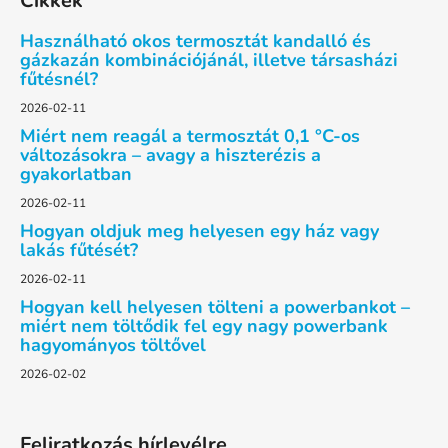
Cikkek
b
l
Használható okos termosztát kandalló és
é
gázkazán kombinációjánál, illetve társasházi
fűtésnél?
c
2026-02-11
Miért nem reagál a termosztát 0,1 °C-os
változásokra – avagy a hiszterézis a
gyakorlatban
2026-02-11
Hogyan oldjuk meg helyesen egy ház vagy
lakás fűtését?
2026-02-11
Hogyan kell helyesen tölteni a powerbankot –
miért nem töltődik fel egy nagy powerbank
hagyományos töltővel
2026-02-02
Feliratkozás hírlevélre