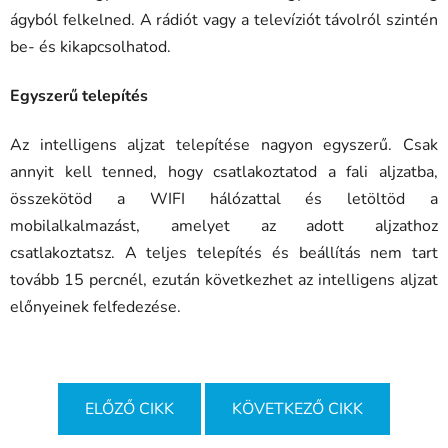
ágyból felkelned. A rádiót vagy a televíziót távolról szintén
be- és kikapcsolhatod.
Egyszerű telepítés
Az intelligens aljzat telepítése nagyon egyszerű. Csak
annyit kell tenned, hogy csatlakoztatod a fali aljzatba,
összekötöd a WIFI hálózattal és letöltöd a
mobilalkalmazást, amelyet az adott aljzathoz
csatlakoztatsz. A teljes telepítés és beállítás nem tart
tovább 15 percnél, ezután következhet az intelligens aljzat
előnyeinek felfedezése.
ELŐZŐ CIKK
KÖVETKEZŐ CIKK