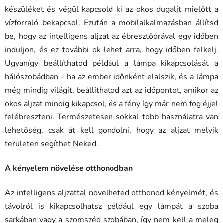
készüléket és végül kapcsold ki az okos dugaljt mielőtt a
vízforraló bekapcsol. Ezután a mobilalkalmazásban állítsd
be, hogy az intelligens aljzat az ébresztőórával egy időben
induljon, és ez további ok lehet arra, hogy időben felkelj.
Ugyanígy beállíthatod például a lámpa kikapcsolását a
hálószobádban - ha az ember időnként elalszik, és a lámpa
még mindig világít, beállíthatod azt az időpontot, amikor az
okos aljzat mindig kikapcsol, és a fény így már nem fog éjjel
felébreszteni. Természetesen sokkal több használatra van
lehetőség, csak át kell gondolni, hogy az aljzat melyik
területen segíthet Neked.
A kényelem növelése otthonodban
Az intelligens aljzattal növelheted otthonod kényelmét, és
távolról is kikapcsolhatsz például egy lámpát a szoba
sarkában vagy a szomszéd szobában, így nem kell a meleg