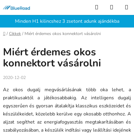
Ugrás
Keresés
KOSÁR
a
fő
Minden H1 kilincshez 3 zsetont adunk ajándékba
tartalomhoz
Kezdőlap
/
Cikkek
/
Miért érdemes okos konnektort vásárolni
Miért érdemes okos
konnektort vásárolni
2020-12-02
Az okos dugalj megvásárlásának több oka lehet, a
praktikusaktól a játékosabbakig. Az intelligens dugalj
egyszerűen és gyorsan átalakítja klasszikus eszközeidet és
készülékeidet, közelebb kerülve egy okosabb otthonhoz. A
aljzat segíthet az energiafogyasztás megtakarításában és
szabályozásában, a készülék indítási vagy leállítási idejének