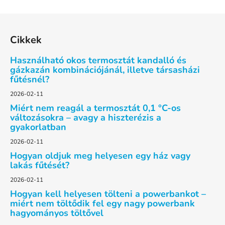
L
á
Cikkek
b
l
Használható okos termosztát kandalló és
é
gázkazán kombinációjánál, illetve társasházi
fűtésnél?
c
2026-02-11
Miért nem reagál a termosztát 0,1 °C-os
változásokra – avagy a hiszterézis a
gyakorlatban
2026-02-11
Hogyan oldjuk meg helyesen egy ház vagy
lakás fűtését?
2026-02-11
Hogyan kell helyesen tölteni a powerbankot –
miért nem töltődik fel egy nagy powerbank
hagyományos töltővel