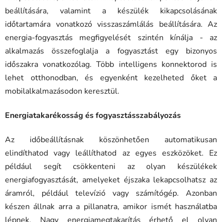
beállítására, valamint a készülék kikapcsolásának
időtartamára vonatkozó visszaszámlálás beállítására. Az
energia-fogyasztás megfigyelését szintén kínálja - az
alkalmazás összefoglalja a fogyasztást egy bizonyos
időszakra vonatkozólag. Több intelligens konnektorod is
lehet otthonodban, és egyenként kezelheted őket a
mobilalkalmazásodon keresztül.
Energiatakarékosság és fogyasztásszabályozás
Az időbeállításnak köszönhetően automatikusan
elindíthatod vagy leállíthatod az egyes eszközöket. Ez
például segít csökkenteni az olyan készülékek
energiafogyasztását, amelyeket éjszaka lekapcsolhatsz az
áramról, például televízió vagy számítógép. Azonban
készen állnak arra a pillanatra, amikor ismét használatba
lépnek. Nagy energiamegtakarítás érhető el olyan