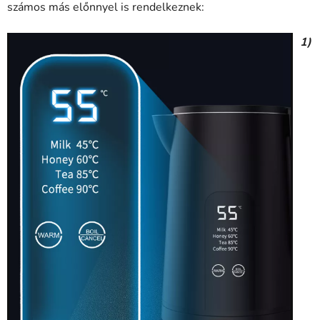
számos más előnnyel is rendelkeznek:
1)