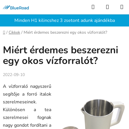
Ugrás
Keresés
KOSÁR
a
fő
Minden H1 kilincshez 3 zsetont adunk ajándékba
tartalomhoz
Kezdőlap
/
Cikkek
/
Miért érdemes beszerezni egy okos vízforralót?
Miért érdemes beszerezni
egy okos vízforralót?
2022-09-10
A vízforraló nagyszerű
segítője a forró italok
szerelmeseinek.
Különösen a tea
szerelmesei fognak
nagy gondot fordítani a