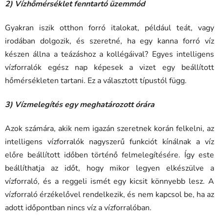
2) Vízhőmérséklet fenntartó üzemmód
Gyakran iszik otthon forró italokat, például teát, vagy
irodában dolgozik, és szeretné, ha egy kanna forró víz
készen állna a teázáshoz a kollégáival? Egyes intelligens
vízforralók egész nap képesek a vizet egy beállított
hőmérsékleten tartani. Ez a választott típustól függ.
3) Vízmelegítés egy meghatározott órára
Azok számára, akik nem igazán szeretnek korán felkelni, az
intelligens vízforralók nagyszerű funkciót kínálnak a víz
előre beállított időben történő felmelegítésére. Így este
beállíthatja az időt, hogy mikor legyen elkészülve a
vízforraló, és a reggeli ismét egy kicsit könnyebb lesz. A
vízforraló érzékelővel rendelkezik, és nem kapcsol be, ha az
adott időpontban nincs víz a vízforralóban.