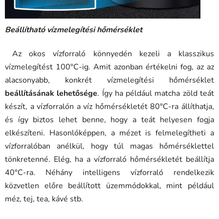
Beállítható vízmelegítési hőmérséklet
Az okos vízforraló könnyedén kezeli a klasszikus
vízmelegítést 100°C-ig. Amit azonban értékelni fog, az az
alacsonyabb, konkrét vízmelegítési hőmérséklet
beállításának lehetősége
. Így ha például matcha zöld teát
készít, a vízforralón a víz hőmérsékletét 80°C-ra állíthatja,
és így biztos lehet benne, hogy a teát helyesen fogja
elkészíteni. Hasonlóképpen, a mézet is felmelegítheti a
vízforralóban anélkül, hogy túl magas hőmérséklettel
tönkretenné. Elég, ha a vízforraló hőmérsékletét beállítja
40°C-ra. Néhány intelligens vízforraló rendelkezik
közvetlen előre beállított üzemmódokkal, mint például
méz, tej, tea, kávé stb.