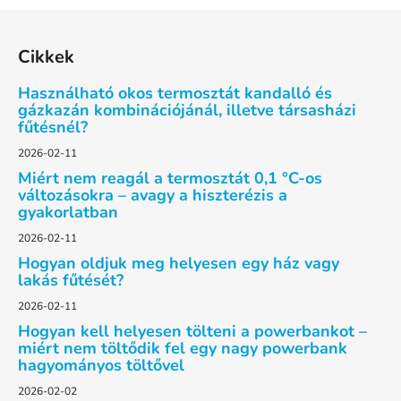
L
á
Cikkek
b
l
Használható okos termosztát kandalló és
é
gázkazán kombinációjánál, illetve társasházi
fűtésnél?
c
2026-02-11
Miért nem reagál a termosztát 0,1 °C-os
változásokra – avagy a hiszterézis a
gyakorlatban
2026-02-11
Hogyan oldjuk meg helyesen egy ház vagy
lakás fűtését?
2026-02-11
Hogyan kell helyesen tölteni a powerbankot –
miért nem töltődik fel egy nagy powerbank
hagyományos töltővel
2026-02-02