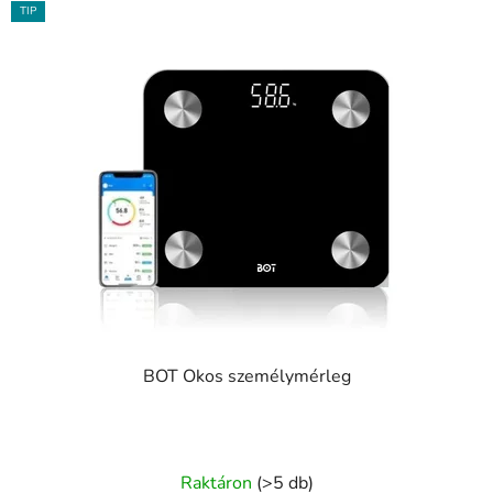
TIP
BOT Okos személymérleg
Raktáron
(>5 db)