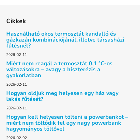
L
á
Cikkek
b
l
Használható okos termosztát kandalló és
é
gázkazán kombinációjánál, illetve társasházi
fűtésnél?
c
2026-02-11
Miért nem reagál a termosztát 0,1 °C-os
változásokra – avagy a hiszterézis a
gyakorlatban
2026-02-11
Hogyan oldjuk meg helyesen egy ház vagy
lakás fűtését?
2026-02-11
Hogyan kell helyesen tölteni a powerbankot –
miért nem töltődik fel egy nagy powerbank
hagyományos töltővel
2026-02-02