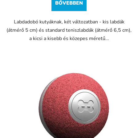
BŐVEBBEN
Labdadobó kutyáknak, két változatban - kis labdák
(átmérő 5 cm) és standard teniszlabdák (átmérő 6,5 cm),
a kicsi a kisebb és közepes méretű...