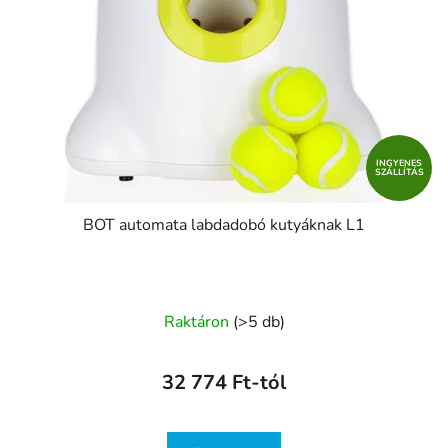
INGYENES
SZÁLLÍTÁS
BOT automata labdadobó kutyáknak L1
Raktáron
(>5 db)
32 774 Ft-tól