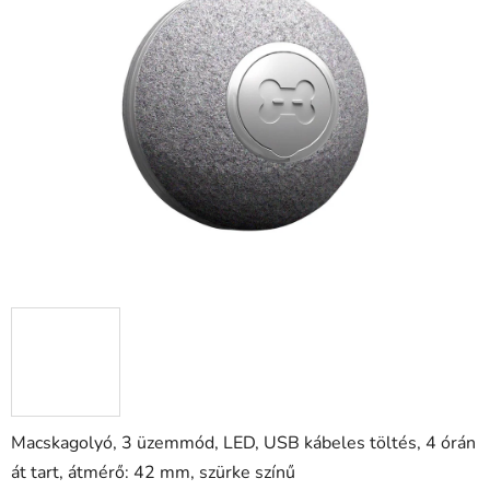
ből
0,0
csillag.
Macskagolyó, 3 üzemmód, LED, USB kábeles töltés, 4 órán
át tart, átmérő: 42 mm, szürke színű