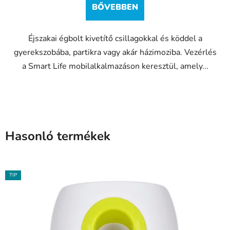
BŐVEBBEN
5,0
csillag.
Éjszakai égbolt kivetítő csillagokkal és köddel a
gyerekszobába, partikra vagy akár házimoziba. Vezérlés
a Smart Life mobilalkalmazáson keresztül, amely...
Hasonló termékek
TIP