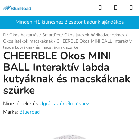
Ugrás
Keresés
KOSÁR
a
fő
Minden H1 kilincshez 3 zsetont adunk ajándékba
tartalomhoz
Kezdőlap
/
Okos háztartás
/
SmartPet
/
Okos játékok házikedvenceknek
/
Okos játékok macskáknak
/
CHEERBLE Okos MINI BALL Interaktív
labda kutyáknak és macskáknak szürke
CHEERBLE Okos MINI
BALL Interaktív labda
kutyáknak és macskáknak
szürke
A
Nincs értékelés
Ugrás az értékeléshez
termék
Márka:
Blueroad
átlagos
értékelése
5-