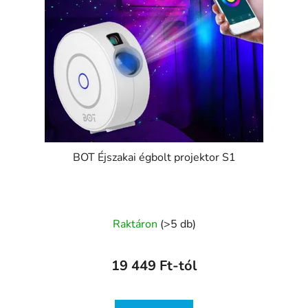
BOT Éjszakai égbolt projektor S1
A
Raktáron
(>5 db)
termék
átlagos
19 449 Ft-tól
értékelése
5-
ből