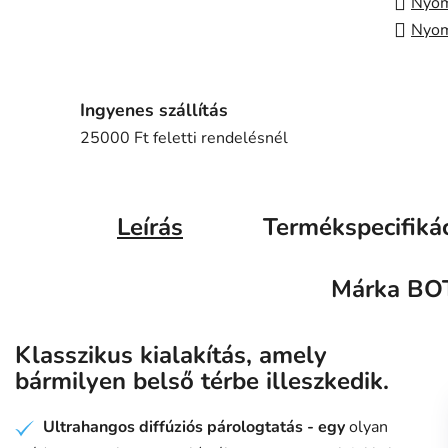
Nyom
Nyom
Ingyenes szállítás
25000 Ft feletti rendelésnél
Leírás
Termékspecifiká
Márka
BO
Klasszikus kialakítás, amely
bármilyen belső térbe illeszkedik.
Ultrahangos diffúziós párologtatás - egy
olyan
✔