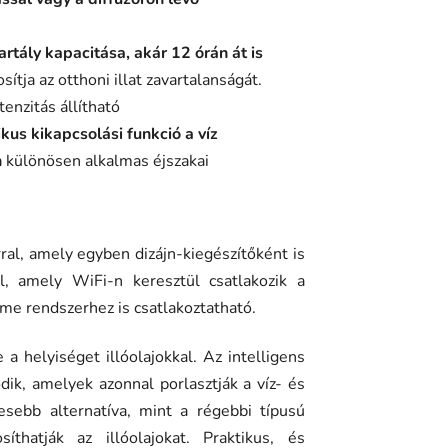
rtály kapacitása, akár 12 órán át is
tosítja az otthoni illat zavartalanságát.
tenzitás állítható
kus kikapcsolási funkció a víz
n
különösen alkalmas éjszakai
orral, amely egyben dizájn-kiegészítőként is
l, amely WiFi-n keresztül csatlakozik a
me rendszerhez is csatlakoztatható.
 a helyiséget illóolajokkal. Az intelligens
dik, amelyek azonnal porlasztják a víz- és
sebb alternatíva, mint a régebbi típusú
íthatják az illóolajokat. Praktikus, és