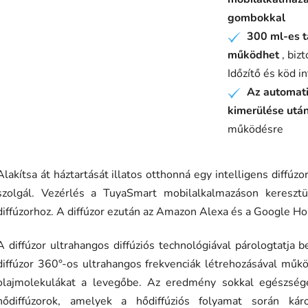
gombokkal
300 ml-es ta
✔
működhet
, biz
Időzítő és köd in
Az automati
✔
kimerülése utá
működésre
Alakítsa át háztartását illatos otthonná egy intelligens diffúz
szolgál. Vezérlés a TuyaSmart mobilalkalmazáson keresztü
diffúzorhoz. A diffúzor ezután az Amazon Alexa és a Google Ho
A diffúzor ultrahangos diffúziós technológiával párologtatja be
diffúzor 360°-os ultrahangos frekvenciák létrehozásával műkö
olajmolekulákat a levegőbe. Az eredmény sokkal egészsége
hődiffúzorok, amelyek a hődiffúziós folyamat során káros