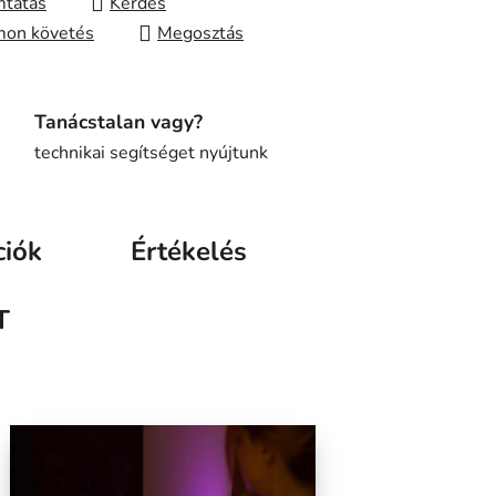
tatás
Kérdés
on követés
Megosztás
Tanácstalan vagy?
technikai segítséget nyújtunk
ciók
Értékelés
T