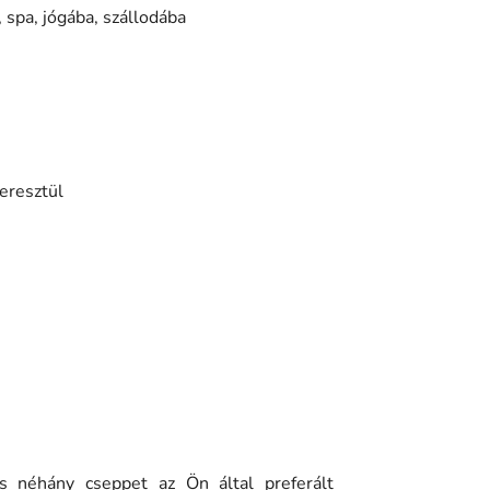
 spa, jógába, szállodába
eresztül
és néhány cseppet az Ön által preferált