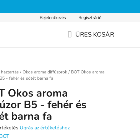
Bejelentkezés
Regisztráció
s fizetés
Gyakran ismételt kérdések
Adatvédelmi nyilatkozat
ÜRES KOSÁR
KOSÁR
ap
háztartás
/
Okos aroma diffúzorok
/
BOT Okos aroma
 B5 - fehér és sötét barna fa
T Okos aroma
fúzor B5 - fehér és
ét barna fa
rtékelés
Ugrás az értékeléshez
BOT