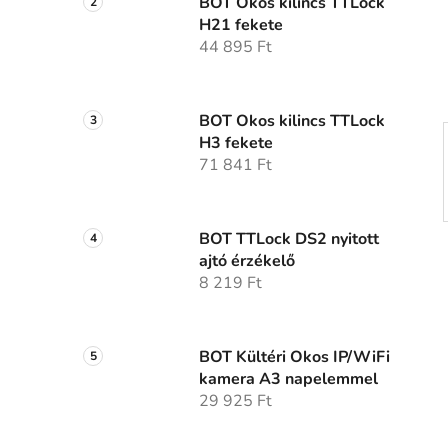
p
BOT Okos kilincs TTLock
H21 fekete
a
44 895 Ft
n
e
l
BOT Okos kilincs TTLock
H3 fekete
71 841 Ft
BOT TTLock DS2 nyitott
ajtó érzékelő
8 219 Ft
BOT Kültéri Okos IP/WiFi
kamera A3 napelemmel
29 925 Ft