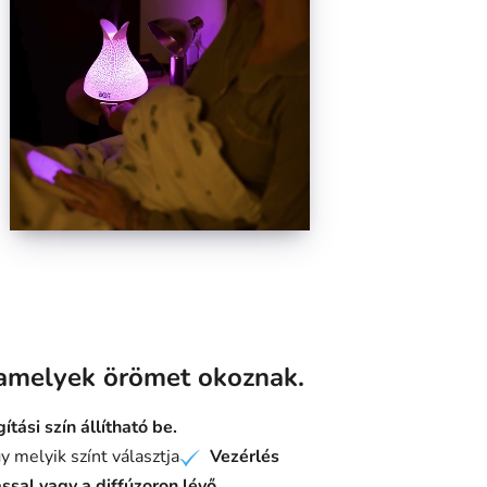
 amelyek örömet okoznak.
ítási szín állítható be.
 melyik színt választja
Vezérlés
✔
sal vagy a diffúzoron lévő