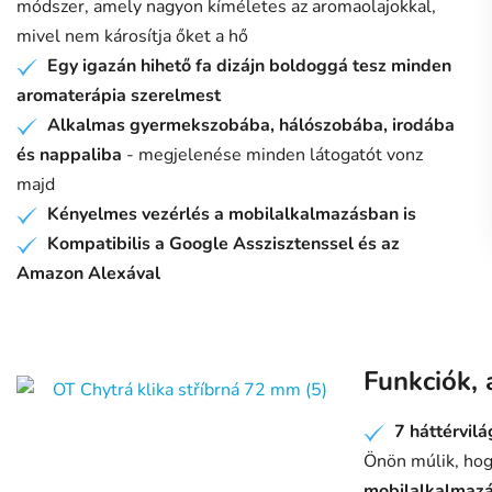
módszer, amely nagyon kíméletes az aromaolajokkal,
mivel nem károsítja őket a hő
Egy igazán hihető fa dizájn boldoggá tesz minden
✔
aromaterápia szerelmest
Alkalmas gyermekszobába, hálószobába, irodába
✔
és nappaliba
- megjelenése minden látogatót vonz
majd
Kényelmes vezérlés a mobilalkalmazásban is
✔
Kompatibilis a Google Asszisztenssel és az
✔
Amazon Alexával
Funkciók,
7 háttérvilág
✔
Önön múlik, hogy
mobilalkalmazás