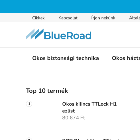
Ugrás
a
fő
Cikkek
Kapcsolat
Írjon nekünk
Által
tartalomhoz
Okos biztonsági technika
Okos házt
O
Top 10 termék
l
d
Okos kilincs TTLock H1
a
ezüst
l
80 674 Ft
s
ó