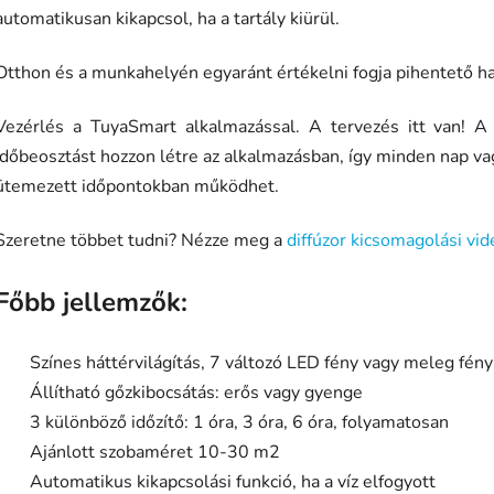
automatikusan kikapcsol, ha a tartály kiürül.
Otthon és a munkahelyén egyaránt értékelni fogja pihentető ha
Vezérlés a TuyaSmart alkalmazással. A tervezés itt van! A 
időbeosztást hozzon létre az alkalmazásban, így minden nap vag
ütemezett időpontokban működhet.
Szeretne többet tudni? Nézze meg a
diffúzor kicsomagolási vid
Főbb jellemzők:
Színes háttérvilágítás, 7 változó LED fény vagy meleg fény
Állítható gőzkibocsátás: erős vagy gyenge
3 különböző időzítő: 1 óra, 3 óra, 6 óra, folyamatosan
Ajánlott szobaméret 10-30 m2
Automatikus kikapcsolási funkció, ha a víz elfogyott