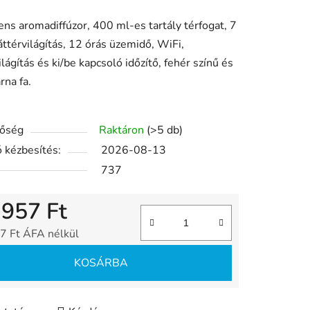
gens aromadiffúzor, 400 ml-es tartály térfogat, 7
ése
áttérvilágítás, 12 órás üzemidő, WiFi,
ilágítás és ki/be kapcsoló időzítő
, fehér színű és
rna fa.
tőség
Raktáron
(>5 db)
 kézbesítés:
2026-08-13
737
 957 Ft
7 Ft ÁFA nélkül
gár:
KOSÁRBA