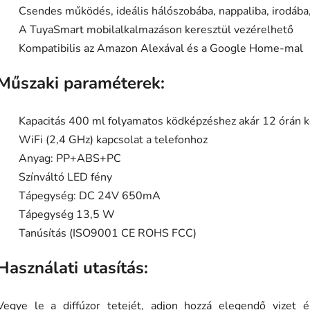
Csendes működés, ideális hálószobába, nappaliba, irodába,
A TuyaSmart mobilalkalmazáson keresztül vezérelhető
Kompatibilis az Amazon Alexával és a Google Home-mal
Műszaki paraméterek:
Kapacitás 400 ml folyamatos ködképzéshez akár 12 órán k
WiFi (2,4 GHz) kapcsolat a telefonhoz
Anyag: PP+ABS+PC
Színváltó LED fény
Tápegység: DC 24V 650mA
Tápegység 13,5 W
Tanúsítás (ISO9001 CE ROHS FCC)
Használati utasítás:
Vegye le a diffúzor tetejét, adjon hozzá elegendő vizet 