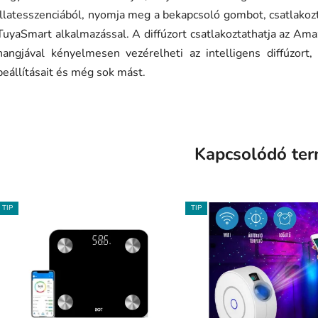
illatesszenciából, nyomja meg a bekapcsoló gombot, csatlakozta
TuyaSmart alkalmazással. A diffúzort csatlakoztathatja az A
hangjával kényelmesen vezérelheti az intelligens diffúzort, 
beállításait és még sok mást.
Kapcsolódó te
TIP
TIP