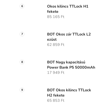
Okos kilincs TTLock H1
fekete
85 165 Ft
BOT Okos zár TTLock L2
ezüst
62 859 Ft
BOT Nagy kapacitású
Power Bank P5 50000mAh
17 949 Ft
BOT Okos kilincs TTLock
H2 fekete
65 853 Ft