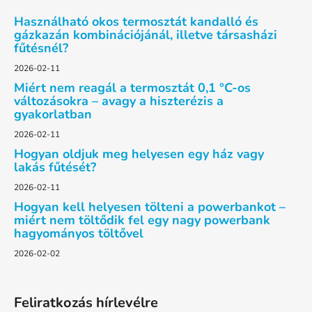
b
i
l
Használható okos termosztát kandalló és
r
é
gázkazán kombinációjánál, illetve társasházi
á
fűtésnél?
n
c
y
2026-02-11
í
Miért nem reagál a termosztát 0,1 °C-os
t
változásokra – avagy a hiszterézis a
á
gyakorlatban
s
2026-02-11
e
Hogyan oldjuk meg helyesen egy ház vagy
l
lakás fűtését?
e
2026-02-11
m
e
Hogyan kell helyesen tölteni a powerbankot –
miért nem töltődik fel egy nagy powerbank
i
hagyományos töltővel
2026-02-02
Feliratkozás hírlevélre