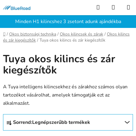
Ugrás
Keresés
KOSÁR
a
fő
Minden H1 kilincshez 3 zsetont adunk ajándékba
tartalomhoz
Kezdőlap
/
Okos biztonsági technika
/
Okos kilincsek és zárak
/
Okos kilincs
és zár kiegészítők
/
Tuya okos kilincs és zár kiegészítők
Tuya okos kilincs és zár
kiegészítők
A Tuya intelligens kilincsekhez és zárakhoz számos olyan
tartozékot vásárolhat, amelyek támogatják ezt az
alkalmazást.
T
Sorrend:
Legnépszerűbb termékek
e
r