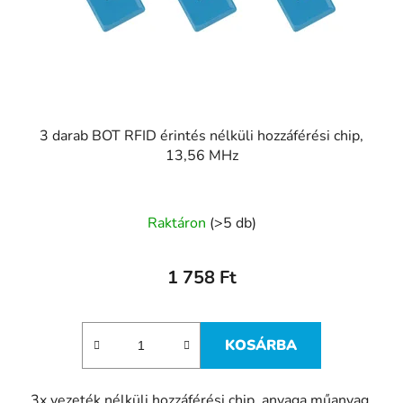
3 darab BOT RFID érintés nélküli hozzáférési chip,
13,56 MHz
Raktáron
(>5 db)
1 758 Ft
KOSÁRBA
3x vezeték nélküli hozzáférési chip, anyaga műanyag,