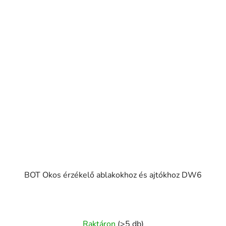
BOT Okos érzékelő ablakokhoz és ajtókhoz DW6
Raktáron
(>5 db)