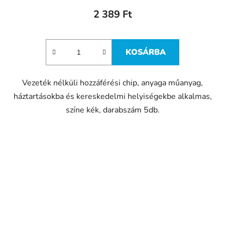
2 389 Ft
KOSÁRBA
Vezeték nélküli hozzáférési chip, anyaga műanyag,
háztartásokba és kereskedelmi helyiségekbe alkalmas,
színe kék, darabszám 5db.