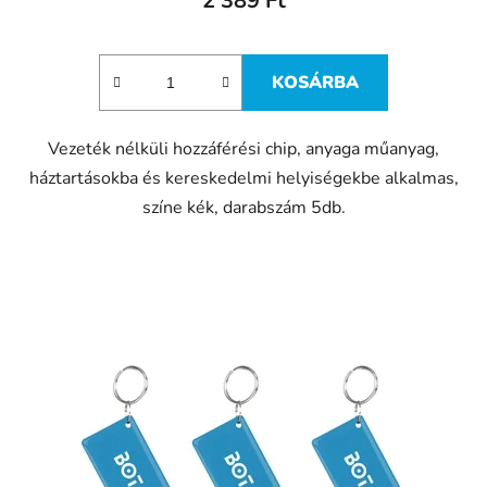
2 389 Ft
KOSÁRBA
Vezeték nélküli hozzáférési chip, anyaga műanyag,
háztartásokba és kereskedelmi helyiségekbe alkalmas,
színe kék, darabszám 5db.