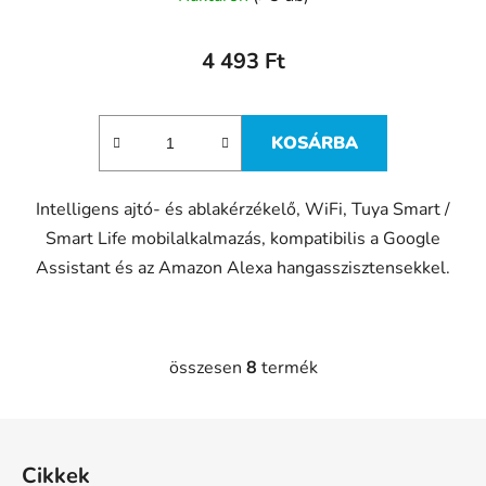
4 493 Ft
KOSÁRBA
Intelligens ajtó- és ablakérzékelő, WiFi, Tuya Smart /
Smart Life mobilalkalmazás, kompatibilis a Google
Assistant és az Amazon Alexa hangasszisztensekkel.
összesen
8
termék
L
i
s
L
t
á
a
Cikkek