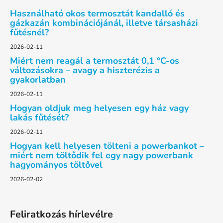
l
Használható okos termosztát kandalló és
é
gázkazán kombinációjánál, illetve társasházi
fűtésnél?
c
2026-02-11
Miért nem reagál a termosztát 0,1 °C-os
változásokra – avagy a hiszterézis a
gyakorlatban
2026-02-11
Hogyan oldjuk meg helyesen egy ház vagy
lakás fűtését?
2026-02-11
Hogyan kell helyesen tölteni a powerbankot –
miért nem töltődik fel egy nagy powerbank
hagyományos töltővel
2026-02-02
Feliratkozás hírlevélre