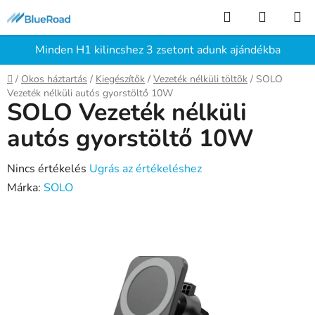
Ugrás
Keresés
KOSÁR
a
fő
Minden H1 kilincshez 3 zsetont adunk ajándékba
tartalomhoz
Kezdőlap
/
Okos háztartás
/
Kiegészítők
/
Vezeték nélküli töltõk
/
SOLO
Vezeték nélküli autós gyorstöltő 10W
SOLO Vezeték nélküli
autós gyorstöltő 10W
A
Nincs értékelés
Ugrás az értékeléshez
termék
Márka:
SOLO
átlagos
értékelése
5-
ből
0,0
csillag.