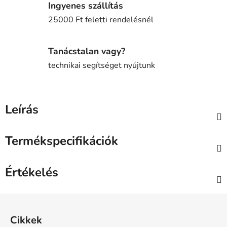
Ingyenes szállítás
25000 Ft feletti rendelésnél
Tanácstalan vagy?
technikai segítséget nyújtunk
Leírás
Termékspecifikációk
Értékelés
L
á
Cikkek
b