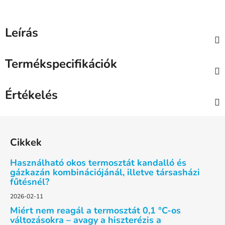
Leírás
Termékspecifikációk
Értékelés
L
á
Cikkek
b
l
Használható okos termosztát kandalló és
é
gázkazán kombinációjánál, illetve társasházi
fűtésnél?
c
2026-02-11
Miért nem reagál a termosztát 0,1 °C-os
változásokra – avagy a hiszterézis a