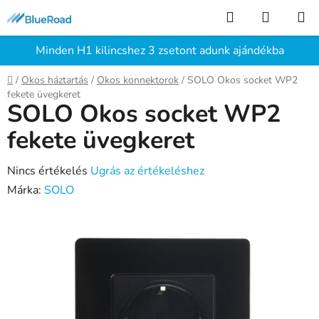
Ugrás
Keresés
KOSÁR
a
fő
Minden H1 kilincshez 3 zsetont adunk ajándékba
tartalomhoz
Kezdőlap
/
Okos háztartás
/
Okos konnektorok
/
SOLO Okos socket WP2
fekete üvegkeret
SOLO Okos socket WP2
fekete üvegkeret
A
Nincs értékelés
Ugrás az értékeléshez
termék
Márka:
SOLO
átlagos
értékelése
5-
ből
0,0
csillag.