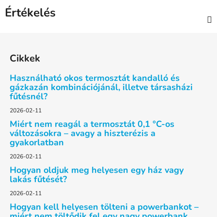
Értékelés
L
á
Cikkek
b
l
Használható okos termosztát kandalló és
é
gázkazán kombinációjánál, illetve társasházi
fűtésnél?
c
2026-02-11
Miért nem reagál a termosztát 0,1 °C-os
változásokra – avagy a hiszterézis a
gyakorlatban
2026-02-11
Hogyan oldjuk meg helyesen egy ház vagy
lakás fűtését?
2026-02-11
Hogyan kell helyesen tölteni a powerbankot –
miért nem töltődik fel egy nagy powerbank