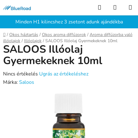
Ugrás
Keresés
KOSÁR
a
fő
Minden H1 kilincshez 3 zsetont adunk ajándékba
tartalomhoz
Kezdőlap
/
Okos háztartás
/
Okos aroma diffúzorok
/
Aroma diffúzorba való
illóolajok
/
Illóolajok
/
SALOOS Illóolaj Gyermekeknek 10ml
SALOOS Illóolaj
Gyermekeknek 10ml
A
Nincs értékelés
Ugrás az értékeléshez
termék
Márka:
Saloos
átlagos
értékelése
5-
ből
0,0
csillag.