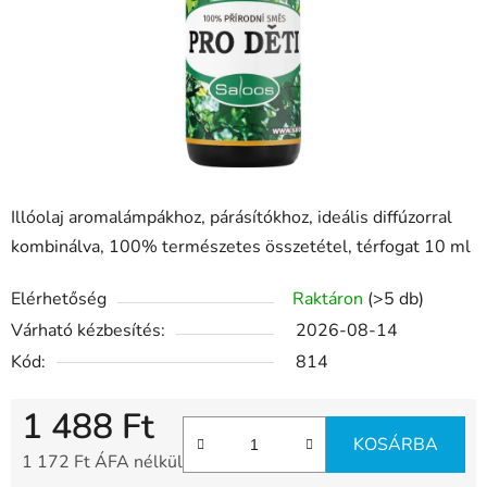
Illóolaj aromalámpákhoz, párásítókhoz, ideális diffúzorral
kombinálva, 100% természetes összetétel, térfogat 10 ml
Elérhetőség
Raktáron
(>5 db)
Várható kézbesítés:
2026-08-14
Kód:
814
1 488 Ft
KOSÁRBA
1 172 Ft ÁFA nélkül