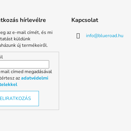
atkozás hírlevélre
Kapcsolat
eg az e-mail címét, és mi
info
@
blueroad.hu
ztatást küldünk
házunk új termékeiről.
il
-mail címed megadásával
tértesz az
adatvédelmi
telekkel
ELIRATKOZÁS