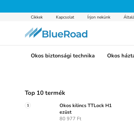
Ugrás
a
fő
Cikkek
Kapcsolat
Írjon nekünk
Által
tartalomhoz
Okos biztonsági technika
Okos házt
O
Top 10 termék
l
d
Okos kilincs TTLock H1
a
ezüst
l
80 977 Ft
s