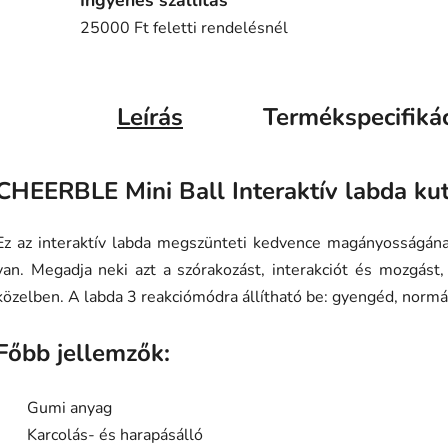
25000 Ft feletti rendelésnél
Leírás
Termékspecifiká
CHEERBLE Mini Ball Interaktív labda ku
Ez az interaktív labda megszünteti kedvence magányosságán
van. Megadja neki azt a szórakozást, interakciót és mozgást,
közelben. A labda 3 reakciómódra állítható be: gyengéd, normál
Főbb jellemzők:
Gumi anyag
Karcolás- és harapásálló