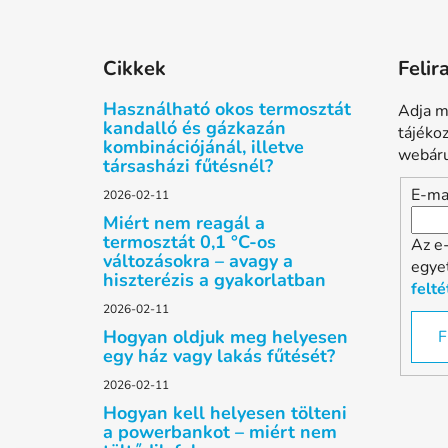
L
á
Cikkek
Felir
b
l
Használható okos termosztát
Adja m
é
kandalló és gázkazán
tájéko
kombinációjánál, illetve
c
webáru
társasházi fűtésnél?
E-ma
2026-02-11
Miért nem reagál a
termosztát 0,1 °C-os
Az e
változásokra – avagy a
egye
hiszterézis a gyakorlatban
felté
2026-02-11
Hogyan oldjuk meg helyesen
F
egy ház vagy lakás fűtését?
2026-02-11
Hogyan kell helyesen tölteni
a powerbankot – miért nem