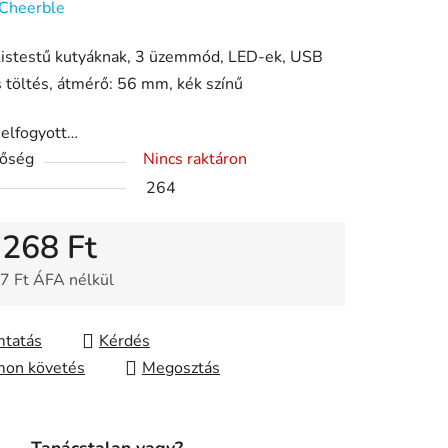
Cheerble
kistestű kutyáknak, 3 üzemmód, LED-ek, USB
ése
 töltés, átmérő: 56 mm, kék színű
 elfogyott…
tőség
Nincs raktáron
264
 268 Ft
7 Ft ÁFA nélkül
gár:
tatás
Kérdés
on követés
Megosztás
Tanácstalan vagy?