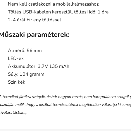
Nem kell csatlakozni a mobilalkalmazáshoz
Töltés USB-kábelen keresztül, töltési idő: 1 óra
2-4 órát bír egy töltéssel
Műszaki paraméterek:
Átmérő: 56 mm
LED-ek
Akkumulátor: 3.7V 135 mAh
Súly: 104 gramm
Szín kék
A terméket játékra szánják, és bár nagyon tartós, nem harapdálásra szolgál (n
gazdáján múlik, hogy a kisállat természetének megfelelően választja ki a meg
kiválasztásban:).