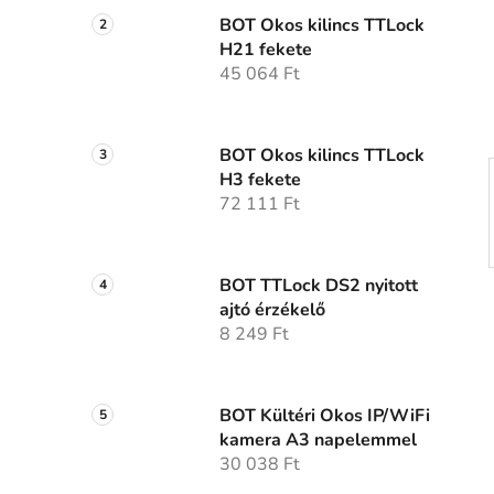
ó
p
BOT Okos kilincs TTLock
H21 fekete
a
45 064 Ft
n
e
l
BOT Okos kilincs TTLock
H3 fekete
72 111 Ft
BOT TTLock DS2 nyitott
ajtó érzékelő
8 249 Ft
BOT Kültéri Okos IP/WiFi
kamera A3 napelemmel
30 038 Ft