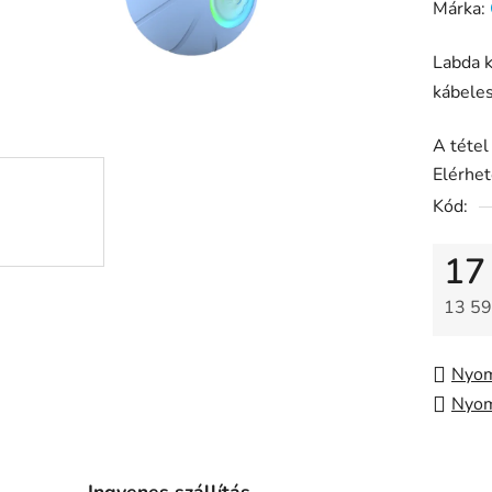
termék
Márka:
átlagos
Labda 
értékel
kábeles
5-
ből
A tétel
0,0
Elérhe
csillag.
Kód:
17
13 59
Egysé
Nyom
Nyom
Ingyenes szállítás