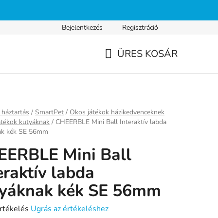
Bejelentkezés
Regisztráció
s fizetés
Gyakran ismételt kérdések
Adatvédelmi nyilatkozat
ÜRES KOSÁR
KOSÁR
ap
háztartás
/
SmartPet
/
Okos játékok házikedvenceknek
átékok kutyáknak
/
CHEERBLE Mini Ball Interaktív labda
ak kék SE 56mm
ERBLE Mini Ball
eraktív labda
tyáknak kék SE 56mm
rtékelés
Ugrás az értékeléshez