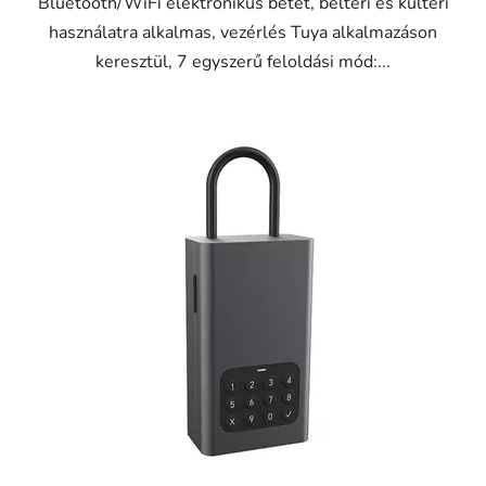
Bluetooth/WiFi elektronikus betét, beltéri és kültéri
használatra alkalmas, vezérlés Tuya alkalmazáson
keresztül, 7 egyszerű feloldási mód:...