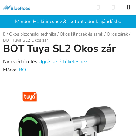
Ugrás
Keresés
KOSÁR
a
fő
Minden H1 kilincshez 3 zsetont adunk ajándékba
tartalomhoz
Kezdőlap
/
Okos biztonsági technika
/
Okos kilincsek és zárak
/
Okos zárak
/
BOT Tuya SL2 Okos zár
BOT Tuya SL2 Okos zár
A
Nincs értékelés
Ugrás az értékeléshez
termék
Márka:
BOT
átlagos
értékelése
5-
ből
0,0
csillag.