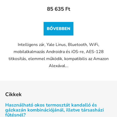
85 635 Ft
BŐVEBBEN
Intelligens zár, Yale Linus, Bluetooth, WiFi,
mobilalkalmazás Androidra és iOS-re, AES-128
titkosítás, elemmel működik, kompatibilis az Amazon
Alexával...
L
á
Cikkek
b
l
Használható okos termosztát kandalló és
é
gázkazán kombinációjánál, illetve társasházi
fűtésnél?