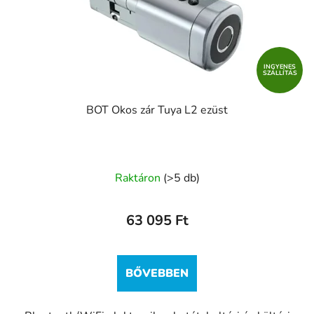
INGYENES
SZÁLLÍTÁS
BOT Okos zár Tuya L2 ezüst
Raktáron
(>5 db)
63 095 Ft
BŐVEBBEN