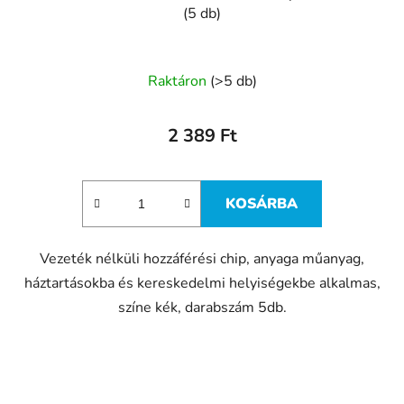
(5 db)
Raktáron
(>5 db)
2 389 Ft
KOSÁRBA
Vezeték nélküli hozzáférési chip, anyaga műanyag,
háztartásokba és kereskedelmi helyiségekbe alkalmas,
színe kék, darabszám 5db.