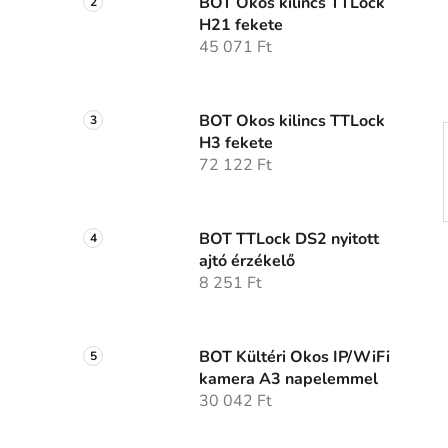
p
BOT Okos kilincs TTLock
H21 fekete
a
45 071 Ft
n
e
l
BOT Okos kilincs TTLock
H3 fekete
72 122 Ft
BOT TTLock DS2 nyitott
ajtó érzékelő
8 251 Ft
BOT Kültéri Okos IP/WiFi
kamera A3 napelemmel
30 042 Ft