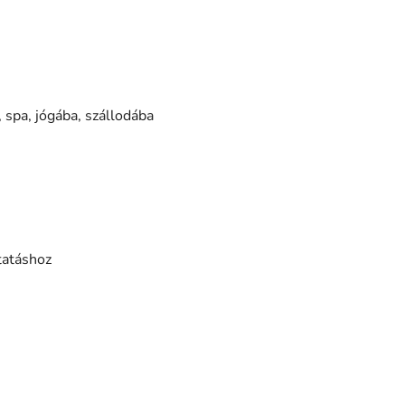
 spa, jógába, szállodába
tatáshoz