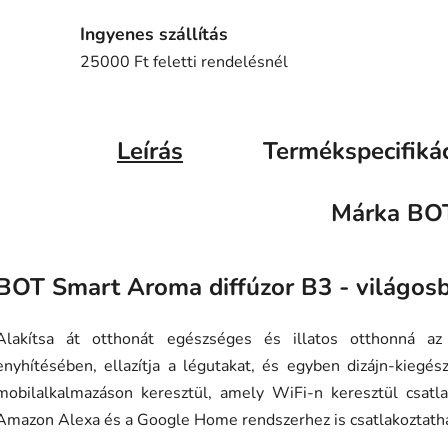
Ingyenes szállítás
25000 Ft feletti rendelésnél
Leírás
Termékspecifiká
Márka
BO
BOT Smart Aroma diffúzor B3 - világosb
Alakítsa át otthonát egészséges és illatos otthonná az i
enyhítésében, ellazítja a légutakat, és egyben dizájn-kiegés
mobilalkalmazáson keresztül, amely WiFi-n keresztül csatlak
Amazon Alexa és a Google Home rendszerhez is csatlakoztath