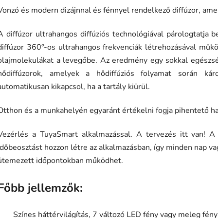
Vonzó és modern dizájnnal és fénnyel rendelkező diffúzor, ame
A diffúzor ultrahangos diffúziós technológiával párologtatja be
diffúzor 360°-os ultrahangos frekvenciák létrehozásával műkö
olajmolekulákat a levegőbe. Az eredmény egy sokkal egészség
hődiffúzorok, amelyek a hődiffúziós folyamat során káros
automatikusan kikapcsol, ha a tartály kiürül.
Otthon és a munkahelyén egyaránt értékelni fogja pihentető ha
Vezérlés a TuyaSmart alkalmazással. A tervezés itt van! A 
időbeosztást hozzon létre az alkalmazásban, így minden nap vag
ütemezett időpontokban működhet.
Főbb jellemzők:
Színes háttérvilágítás, 7 változó LED fény vagy meleg fény