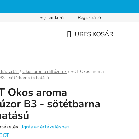
Bejelentkezés
Regisztráció
s fizetés
Gyakran ismételt kérdések
Adatvédelmi nyilatkozat
ÜRES KOSÁR
KOSÁR
ap
háztartás
/
Okos aroma diffúzorok
/
BOT Okos aroma
 B3 - sötétbarna fa hatású
T Okos aroma
fúzor B3 - sötétbarna
hatású
rtékelés
Ugrás az értékeléshez
BOT