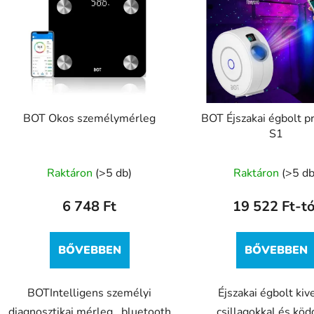
BOT Okos személymérleg
BOT Éjszakai égbolt p
S1
A
Raktáron
(>5 db)
Raktáron
(>5 db
termék
átlagos
6 748 Ft
19 522 Ft-tó
értékel
5-
BŐVEBBEN
BŐVEBBEN
ből
5,0
csillag.
BOTIntelligens személyi
Éjszakai égbolt kiv
diagnosztikai mérleg , bluetooth
csillagokkal és köd