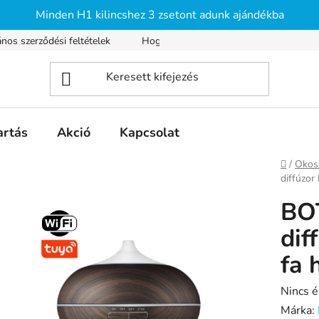
Minden H1 kilincshez 3 zsetont adunk ajándékba
ános szerződési feltételek
Hogyan vásárolhatsz?
Szállítás é
artás
Akció
Kapcsolat
Kezdől
/
Okos 
diffúzor
BO
dif
fa 
A
Nincs é
termék
Márka: