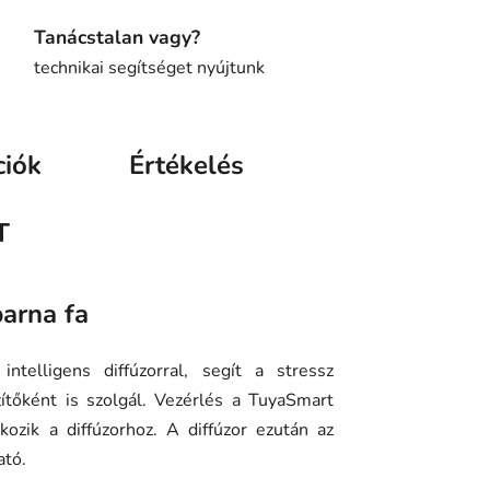
Tanácstalan vagy?
technikai segítséget nyújtunk
ciók
Értékelés
T
arna fa
ntelligens diffúzorral, segít a stressz
zítőként is szolgál. Vezérlés a TuyaSmart
ozik a diffúzorhoz. A diffúzor ezután az
ató.