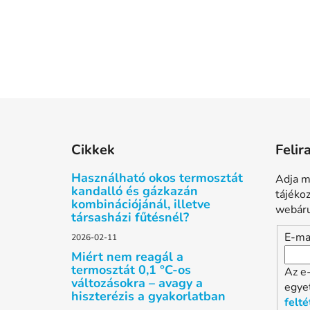
L
á
Cikkek
Felir
b
l
Használható okos termosztát
Adja m
é
kandalló és gázkazán
tájéko
kombinációjánál, illetve
c
webáru
társasházi fűtésnél?
E-ma
2026-02-11
Miért nem reagál a
termosztát 0,1 °C-os
Az e
változásokra – avagy a
egye
hiszterézis a gyakorlatban
felté