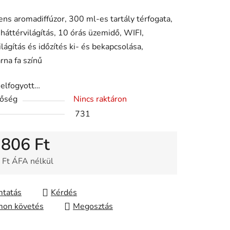
gens aromadiffúzor, 300 ml-es tartály térfogata,
ése
 háttérvilágítás, 10 órás üzemidő, WIFI,
ilágítás és időzítés ki- és bekapcsolása,
rna fa színű
 elfogyott…
tőség
Nincs raktáron
731
 806 Ft
 Ft ÁFA nélkül
gár:
tatás
Kérdés
on követés
Megosztás