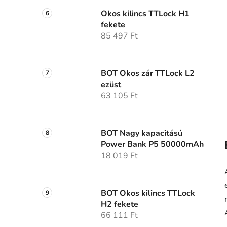
Okos kilincs TTLock H1
fekete
85 497 Ft
BOT Okos zár TTLock L2
ezüst
63 105 Ft
BOT Nagy kapacitású
Power Bank P5 50000mAh
18 019 Ft
BOT Okos kilincs TTLock
H2 fekete
66 111 Ft