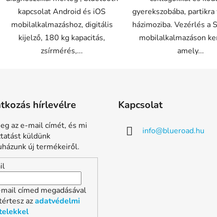
kapcsolat Android és iOS
gyerekszobába, partikra
mobilalkalmazáshoz, digitális
házimoziba. Vezérlés a 
kijelző, 180 kg kapacitás,
mobilalkalmazáson ker
zsírmérés,...
amely...
atkozás hírlevélre
Kapcsolat
eg az e-mail címét, és mi
info
@
blueroad.hu
ztatást küldünk
házunk új termékeiről.
il
-mail címed megadásával
tértesz az
adatvédelmi
telekkel