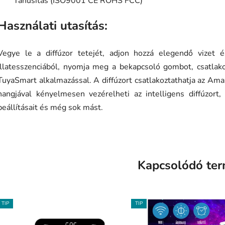
Tanúsítás (ISO9001 CE ROHS FCC)
Használati utasítás:
Vegye le a diffúzor tetejét, adjon hozzá elegendő vizet 
illatesszenciából, nyomja meg a bekapcsoló gombot, csatlakoz
TuyaSmart alkalmazással. A diffúzort csatlakoztathatja az A
hangjával kényelmesen vezérelheti az intelligens diffúzort, 
beállításait és még sok mást.
Kapcsolódó te
TIP
TIP