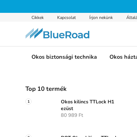
Ugrás
a
fő
Cikkek
Kapcsolat
Írjon nekünk
Által
tartalomhoz
Okos biztonsági technika
Okos házt
O
Top 10 termék
l
d
Okos kilincs TTLock H1
a
ezüst
l
80 989 Ft
s
ó