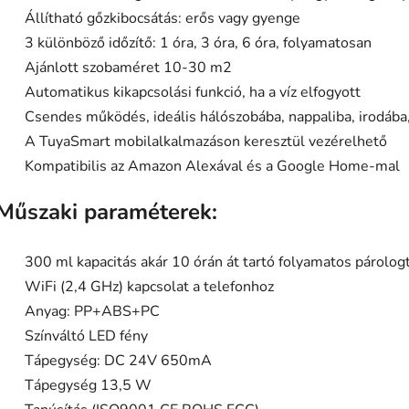
Állítható gőzkibocsátás: erős vagy gyenge
3 különböző időzítő: 1 óra, 3 óra, 6 óra, folyamatosan
Ajánlott szobaméret 10-30 m2
Automatikus kikapcsolási funkció, ha a víz elfogyott
Csendes működés, ideális hálószobába, nappaliba, irodába,
A TuyaSmart mobilalkalmazáson keresztül vezérelhető
Kompatibilis az Amazon Alexával és a Google Home-mal
Műszaki paraméterek:
300 ml kapacitás akár 10 órán át tartó folyamatos párolog
WiFi (2,4 GHz) kapcsolat a telefonhoz
Anyag: PP+ABS+PC
Színváltó LED fény
Tápegység: DC 24V 650mA
Tápegység 13,5 W