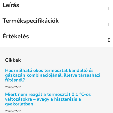
Leírás
Termékspecifikációk
Értékelés
L
á
Cikkek
b
l
Használható okos termosztát kandalló és
é
gázkazán kombinációjánál, illetve társasházi
fűtésnél?
c
2026-02-11
Miért nem reagál a termosztát 0,1 °C-os
változásokra – avagy a hiszterézis a
gyakorlatban
2026-02-11