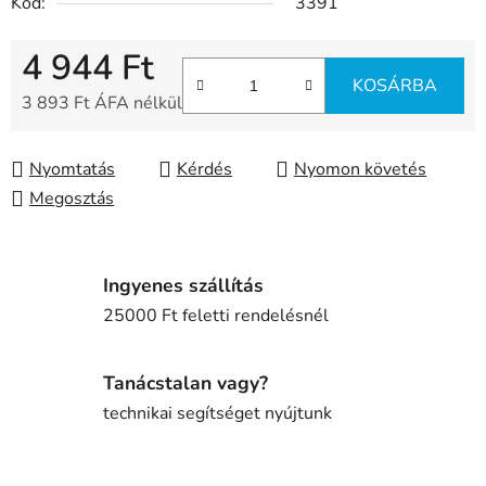
Kód:
3391
4 944 Ft
KOSÁRBA
3 893 Ft ÁFA nélkül
Egységár:
Nyomtatás
Kérdés
Nyomon követés
Megosztás
Ingyenes szállítás
25000 Ft feletti rendelésnél
Tanácstalan vagy?
technikai segítséget nyújtunk