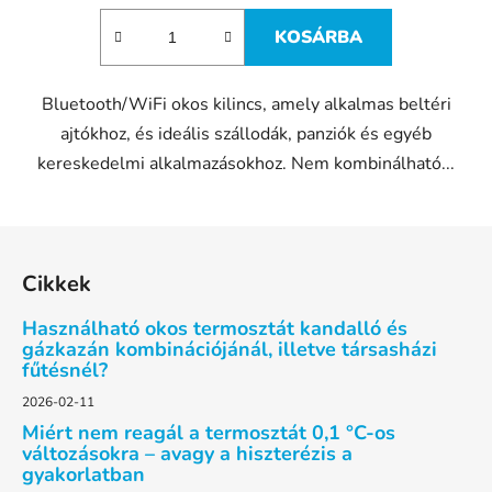
KOSÁRBA
Bluetooth/WiFi okos kilincs, amely alkalmas beltéri
ajtókhoz, és ideális szállodák, panziók és egyéb
kereskedelmi alkalmazásokhoz. Nem kombinálható...
L
á
Cikkek
b
l
Használható okos termosztát kandalló és
é
gázkazán kombinációjánál, illetve társasházi
fűtésnél?
c
2026-02-11
Miért nem reagál a termosztát 0,1 °C-os
változásokra – avagy a hiszterézis a
gyakorlatban