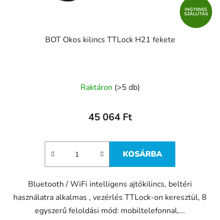
INGYENES
SZÁLLÍTÁS
BOT Okos kilincs TTLock H21 fekete
A
Raktáron
(>5 db)
termék
átlagos
45 064 Ft
értékelése
5-
ből
KOSÁRBA
5,0
csillag.
Bluetooth / WiFi intelligens ajtókilincs, beltéri
használatra alkalmas , vezérlés TTLock-on keresztül, 8
egyszerű feloldási mód: mobiltelefonnal,...