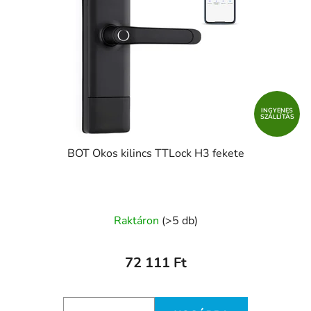
INGYENES
SZÁLLÍTÁS
BOT Okos kilincs TTLock H3 fekete
Raktáron
(>5 db)
72 111 Ft