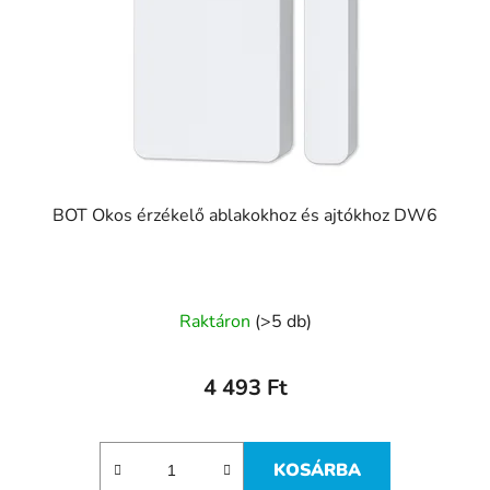
BOT Okos érzékelő ablakokhoz és ajtókhoz DW6
Raktáron
(>5 db)
4 493 Ft
KOSÁRBA