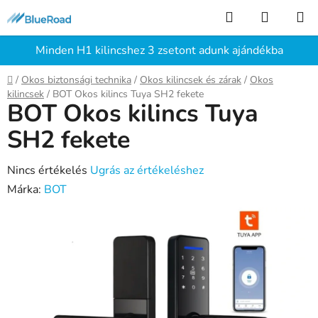
Ugrás
Keresés
KOSÁR
a
fő
Minden H1 kilincshez 3 zsetont adunk ajándékba
tartalomhoz
Kezdőlap
/
Okos biztonsági technika
/
Okos kilincsek és zárak
/
Okos
kilincsek
/
BOT Okos kilincs Tuya SH2 fekete
BOT Okos kilincs Tuya
SH2 fekete
A
Nincs értékelés
Ugrás az értékeléshez
termék
Márka:
BOT
átlagos
értékelése
5-
ből
0,0
csillag.