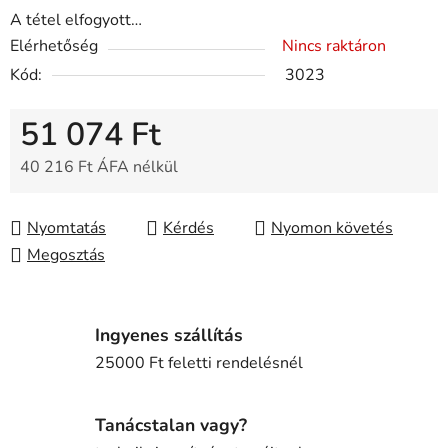
A tétel elfogyott…
Elérhetőség
Nincs raktáron
Kód:
3023
51 074 Ft
40 216 Ft ÁFA nélkül
Egységár:
Nyomtatás
Kérdés
Nyomon követés
Megosztás
Ingyenes szállítás
25000 Ft feletti rendelésnél
Tanácstalan vagy?