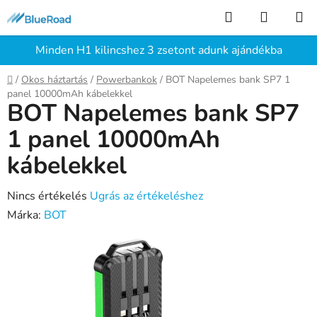
Ugrás
Keresés
KOSÁR
a
fő
Minden H1 kilincshez 3 zsetont adunk ajándékba
tartalomhoz
Kezdőlap
/
Okos háztartás
/
Powerbankok
/
BOT Napelemes bank SP7 1
panel 10000mAh kábelekkel
BOT Napelemes bank SP7
1 panel 10000mAh
kábelekkel
A
Nincs értékelés
Ugrás az értékeléshez
termék
Márka:
BOT
átlagos
értékelése
5-
ből
0,0