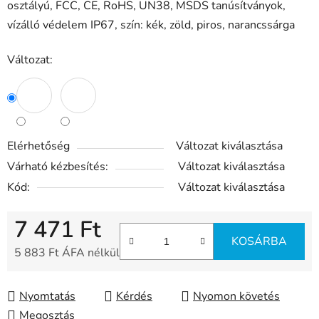
osztályú, FCC, CE, RoHS, UN38, MSDS tanúsítványok,
vízálló védelem IP67, szín: kék, zöld, piros, narancssárga
Változat:
Elérhetőség
Változat kiválasztása
Várható kézbesítés:
Változat kiválasztása
Kód:
Változat kiválasztása
7 471 Ft
KOSÁRBA
5 883 Ft ÁFA nélkül
Egységár:
Nyomtatás
Kérdés
Nyomon követés
Megosztás