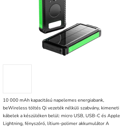
csillag.
10 000 mAh kapacitású napelemes energiabank,
b
eWireless töltés Qi vezeték nélküli szabvány,
kimeneti
kábelek a készüléken belül: micro USB, USB-C és Apple
Lightning, fényszóró, lítium-polimer akkumulátor A