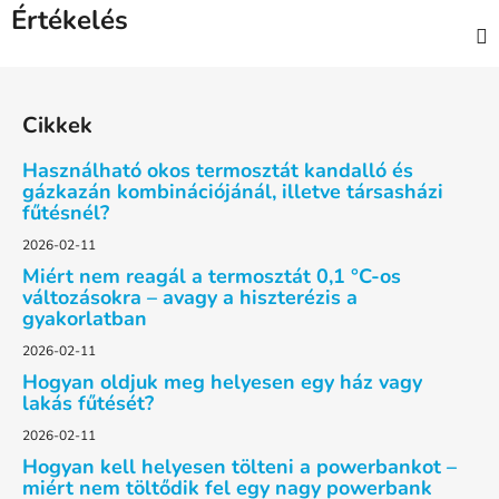
Értékelés
L
á
Cikkek
b
l
Használható okos termosztát kandalló és
é
gázkazán kombinációjánál, illetve társasházi
fűtésnél?
c
2026-02-11
Miért nem reagál a termosztát 0,1 °C-os
változásokra – avagy a hiszterézis a
gyakorlatban
2026-02-11
Hogyan oldjuk meg helyesen egy ház vagy
lakás fűtését?
2026-02-11
Hogyan kell helyesen tölteni a powerbankot –
miért nem töltődik fel egy nagy powerbank