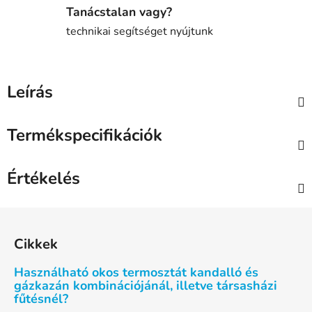
Tanácstalan vagy?
technikai segítséget nyújtunk
Leírás
Termékspecifikációk
Értékelés
L
á
Cikkek
b
l
Használható okos termosztát kandalló és
é
gázkazán kombinációjánál, illetve társasházi
fűtésnél?
c