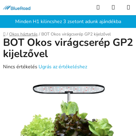
Ugrás
Keresés
KOSÁR
a
fő
Minden H1 kilincshez 3 zsetont adunk ajándékba
tartalomhoz
Kezdőlap
/
Okos háztartás
/
BOT Okos virágcserép GP2 kijelzővel
BOT Okos virágcserép GP2
kijelzővel
A
Nincs értékelés
Ugrás az értékeléshez
termék
átlagos
értékelése
5-
ből
0,0
csillag.