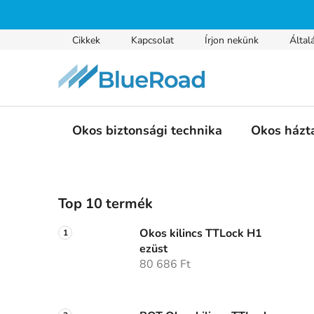
Ugrás
a
fő
Cikkek
Kapcsolat
Írjon nekünk
Által
tartalomhoz
Okos biztonsági technika
Okos házt
O
Top 10 termék
l
d
Okos kilincs TTLock H1
a
ezüst
l
80 686 Ft
s
ó