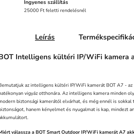
Ingyenes szállítás
25000 Ft feletti rendelésnél
Leírás
Termékspecifiká
BOT Intelligens kültéri IP/WiFi kamera
Bemutatjuk az intelligens kültéri IP/WiFi kamerát BOT A7 - az Ö
hatékonyan vigyáz otthonára. Az intelligens kamera minden olya
modern biztonsági kamerától elvárhat, és még ennél is sokkal 
biztonságot, hanem kényelmet és nyugalmat is kap, mindezt ané
akkumulátort.
Miért válassza a BOT Smart Outdoor IP/WiFi kamerát A7 ak