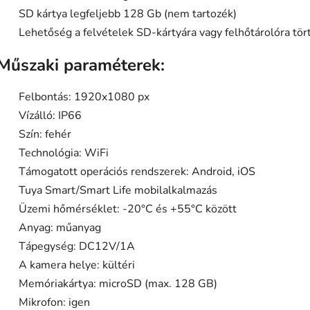
SD kártya legfeljebb 128 Gb (nem tartozék)
Lehetőség a felvételek SD-kártyára vagy felhőtárolóra tö
Műszaki paraméterek:
Felbontás: 1920x1080 px
Vízálló: IP66
Szín: fehér
Technológia: WiFi
Támogatott operációs rendszerek: Android, iOS
Tuya Smart/Smart Life mobilalkalmazás
Üzemi hőmérséklet: -20°C és +55°C között
Anyag: műanyag
Tápegység: DC12V/1A
A kamera helye: kültéri
Memóriakártya: microSD (max. 128 GB)
Mikrofon: igen