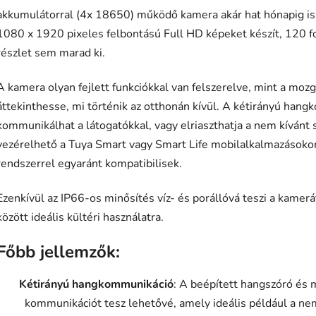
akkumulátorral (4x 18650) működő kamera akár hat hónapig is 
1080 x 1920 pixeles felbontású Full HD képeket készít, 120 fo
részlet sem marad ki.
A kamera olyan fejlett funkciókkal van felszerelve, mint a moz
áttekinthesse, mi történik az otthonán kívül. A kétirányú ha
kommunikálhat a látogatókkal, vagy elriaszthatja a nem kíván
vezérelhető a Tuya Smart vagy Smart Life mobilalkalmazásoko
rendszerrel egyaránt kompatibilisek.
Ezenkívül az IP66-os minősítés víz- és porállóvá teszi a kamerá
között ideális kültéri használatra.
Főbb jellemzők:
Kétirányú hangkommunikáció
: A beépített hangszóró és 
kommunikációt tesz lehetővé, amely ideális például a nem