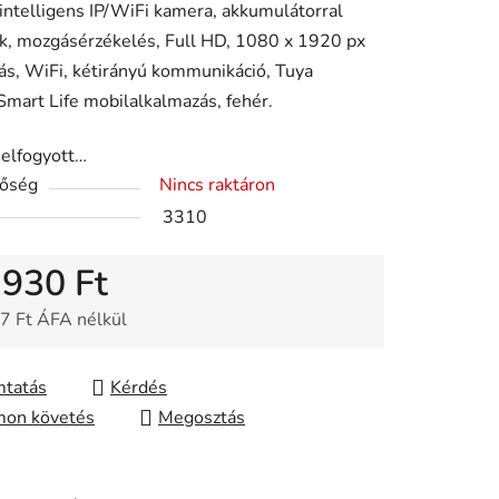
 intelligens IP/WiFi kamera, akkumulátorral
k, mozgásérzékelés, Full HD, 1080 x 1920 px
ése
ás, WiFi, kétirányú kommunikáció, Tuya
mart Life mobilalkalmazás, fehér.
 elfogyott…
tőség
Nincs raktáron
3310
 930 Ft
7 Ft ÁFA nélkül
gár:
tatás
Kérdés
on követés
Megosztás