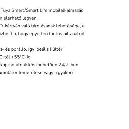
a Tuya Smart/Smart Life mobilalkalmazás
n elérhető legyen.
SD-kártyán való tárolásának lehetősége, a
tosítja, hogy egyetlen fontos pillanatról
 és porálló, így ideális kültéri
C-tól +55°C-ig.
i-kapcsolatnak köszönhetően 24/7-ben
kumulátor lemerülése vagy a gyakori