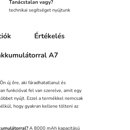
Tanácstalan vagy?
technikai segítséget nyújtunk
ciók
Értékelés
 akkumulátorral A7
n új őre, aki fáradhatatlanul és
n funkcióval fel van szerelve, amit egy
többet nyújt. Ezzel a termékkel nemcsak
lkül, hogy gyakran kellene tölteni az
kumulátorral?
A 8000 mAh kapacitású