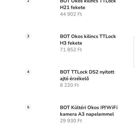
p
BOT Okos kilincs TTLock
H21 fekete
a
44 902 Ft
n
e
l
BOT Okos kilincs TTLock
H3 fekete
71 852 Ft
BOT TTLock DS2 nyitott
ajtó érzékelő
8 220 Ft
BOT Kültéri Okos IP/WiFi
kamera A3 napelemmel
29 930 Ft