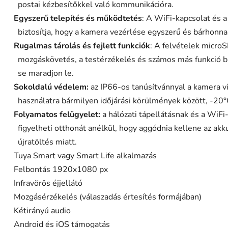
postai kézbesítőkkel való kommunikációra.
Egyszerű telepítés és működtetés
: A WiFi-kapcsolat és 
biztosítja, hogy a kamera vezérlése egyszerű és bárhonna
Rugalmas tárolás és fejlett funkciók
: A felvételek micro
mozgáskövetés, a testérzékelés és számos más funkció biz
se maradjon le.
Sokoldalú védelem:
az IP66-os tanúsítvánnyal a kamera víz-
használatra bármilyen időjárási körülmények között, -20°
Folyamatos felügyelet:
a hálózati tápellátásnak és a WiF
figyelheti otthonát anélkül, hogy aggódnia kellene az ak
újratöltés miatt.
Tuya Smart vagy Smart Life alkalmazás
Felbontás 1920x1080 px
Infravörös éjjellátó
Mozgásérzékelés (válaszadás értesítés formájában)
Kétirányú audio
Android és iOS támogatás