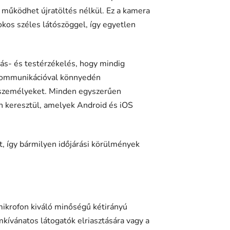
működhet újratöltés nélkül. Ez a kamera
kos széles látószöggel, így egyetlen
gás- és testérzékelés, hogy mindig
ngkommunikációval könnyedén
t személyeket. Minden egyszerűen
n keresztül, amelyek Android és iOS
t, így bármilyen időjárási körülmények
mikrofon kiváló minőségű kétirányú
kívánatos látogatók elriasztására vagy a