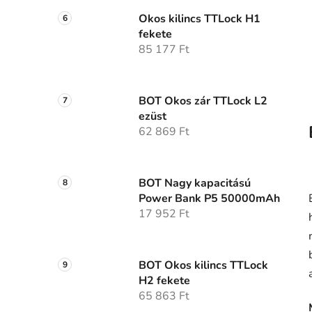
Okos kilincs TTLock H1
fekete
85 177 Ft
BOT Okos zár TTLock L2
ezüst
62 869 Ft
BOT Nagy kapacitású
Power Bank P5 50000mAh
17 952 Ft
BOT Okos kilincs TTLock
H2 fekete
65 863 Ft