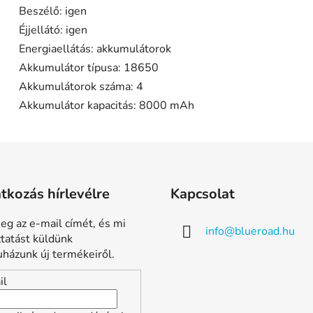
Beszélő: igen
Éjjellátó: igen
Energiaellátás: akkumulátorok
Akkumulátor típusa: 18650
Akkumulátorok száma: 4
Akkumulátor kapacitás: 8000 mAh
atkozás hírlevélre
Kapcsolat
eg az e-mail címét, és mi
info
@
blueroad.hu
ztatást küldünk
házunk új termékeiről.
il