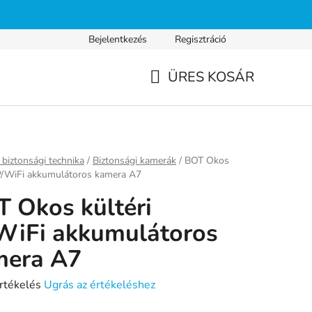
Bejelentkezés
Regisztráció
s fizetés
Gyakran ismételt kérdések
Adatvédelmi nyilatkozat
ÜRES KOSÁR
KOSÁR
ap
biztonsági technika
/
Biztonsági kamerák
/
BOT Okos
IP/WiFi akkumulátoros kamera A7
 Okos kültéri
WiFi akkumulátoros
mera A7
rtékelés
Ugrás az értékeléshez