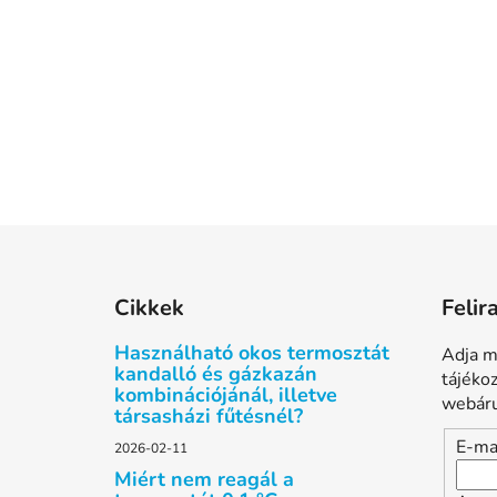
L
á
Cikkek
Felir
b
l
Használható okos termosztát
Adja m
é
kandalló és gázkazán
tájéko
kombinációjánál, illetve
c
webáru
társasházi fűtésnél?
E-ma
2026-02-11
Miért nem reagál a