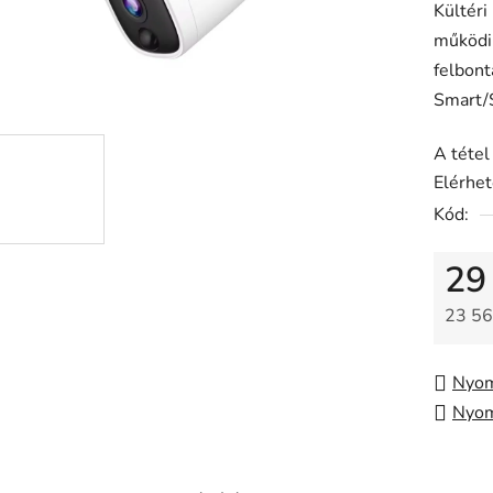
Kültéri
átlagos
működi
értékel
felbont
5-
Smart/S
ből
0,0
A tétel
csillag.
Elérhe
Kód:
29
23 56
Egysé
Nyom
Nyom