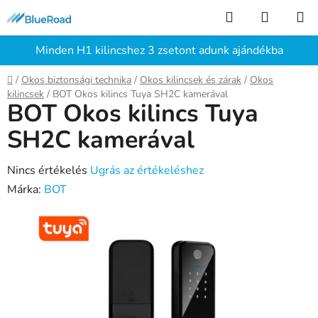
Ugrás
Keresés
KOSÁR
a
fő
Minden H1 kilincshez 3 zsetont adunk ajándékba
tartalomhoz
Kezdőlap
/
Okos biztonsági technika
/
Okos kilincsek és zárak
/
Okos
kilincsek
/
BOT Okos kilincs Tuya SH2C kamerával
BOT Okos kilincs Tuya
SH2C kamerával
A
Nincs értékelés
Ugrás az értékeléshez
termék
Márka:
BOT
átlagos
értékelése
5-
ből
0,0
csillag.