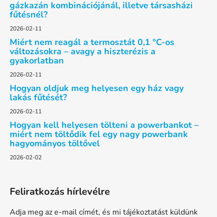
é
gázkazán kombinációjánál, illetve társasházi
fűtésnél?
c
2026-02-11
Miért nem reagál a termosztát 0,1 °C-os
változásokra – avagy a hiszterézis a
gyakorlatban
2026-02-11
Hogyan oldjuk meg helyesen egy ház vagy
lakás fűtését?
2026-02-11
Hogyan kell helyesen tölteni a powerbankot –
miért nem töltődik fel egy nagy powerbank
hagyományos töltővel
2026-02-02
Feliratkozás hírlevélre
Adja meg az e-mail címét, és mi tájékoztatást küldünk