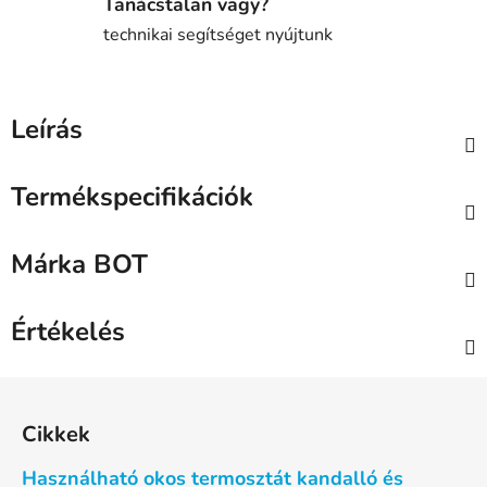
Tanácstalan vagy?
technikai segítséget nyújtunk
Leírás
Termékspecifikációk
Márka
BOT
Értékelés
L
á
Cikkek
b
l
Használható okos termosztát kandalló és