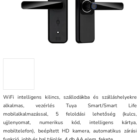
WiFi intelligens kilincs, szállodákba és szálláshelyekre
alkalmas, vezérlés Tuya Smart/Smart Life
mobilalkalmazással, 5 feloldási lehetőség (kulcs,
ujjlenyomat, numerikus kód, intelligens kártya,
mobiltelefon), beépített HD kamera, automatikus zárási
funkció, jobb és bal tájolás, 4 db AA elem, fekete.