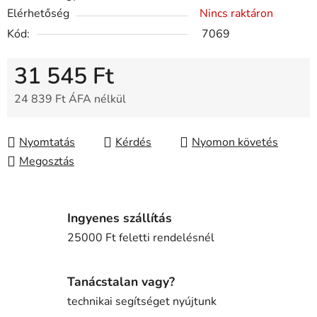
Elérhetőség
Nincs raktáron
Kód:
7069
31 545 Ft
24 839 Ft ÁFA nélkül
Egységár:
Nyomtatás
Kérdés
Nyomon követés
Megosztás
Ingyenes szállítás
25000 Ft feletti rendelésnél
Tanácstalan vagy?
technikai segítséget nyújtunk