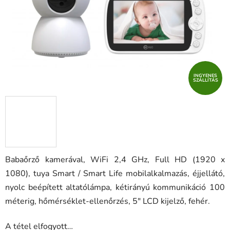
INGYENES
SZÁLLÍTÁS
Babaőrző kamerával, WiFi 2,4 GHz, Full HD (1920 x
1080),
tuya Smart / Smart Life mobilalkalmazás,
éjjellátó,
nyolc beépített altatólámpa, kétirányú kommunikáció 100
méterig, hőmérséklet-ellenőrzés,
5" LCD kijelző, fehér.
A tétel elfogyott…