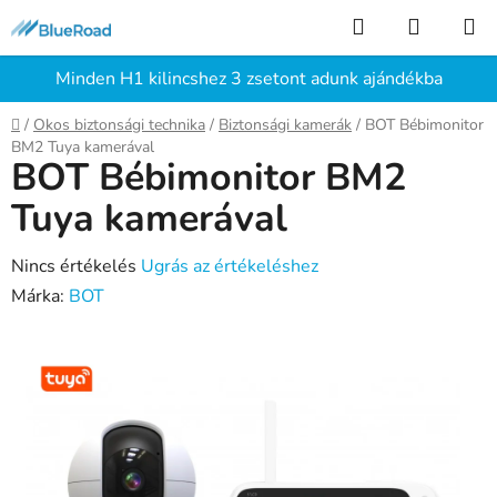
Ugrás
Keresés
KOSÁR
a
fő
Minden H1 kilincshez 3 zsetont adunk ajándékba
tartalomhoz
Kezdőlap
/
Okos biztonsági technika
/
Biztonsági kamerák
/
BOT Bébimonitor
BM2 Tuya kamerával
BOT Bébimonitor BM2
Tuya kamerával
A
Nincs értékelés
Ugrás az értékeléshez
termék
Márka:
BOT
átlagos
értékelése
5-
ből
0,0
csillag.