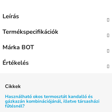
Leírás
Termékspecifikációk
Márka
BOT
Értékelés
L
á
Cikkek
b
l
Használható okos termosztát kandalló és
é
gázkazán kombinációjánál, illetve társasházi
fűtésnél?
c